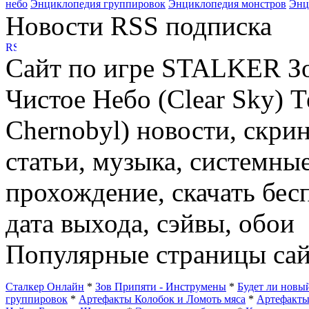
небо
Энциклопедия группировок
Энциклопедия монстров
Энц
Новости RSS подписка
Сайт по игре STALKER Зов
Чистое Небо (Clear Sky) 
Chernobyl) новости, скри
статьи, музыка, системные
прохождение, скачать бес
дата выхода, сэйвы, обои
Популярные страницы сай
Сталкер Онлайн
*
Зов Припяти - Инструмены
*
Будет ли нов
группировок
*
Артефакты Колобок и Ломоть мяса
*
Артефакт