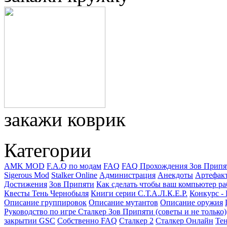
закажи коврик
Категории
AMK MOD
F.A.Q по модам
FAQ
FAQ Прохождения Зов Припя
Sigerous Mod
Stalker Online
Администрация
Анекдоты
Артефак
Достижения
Зов Припяти
Как сделать чтобы ваш компьютер ра
Квесты Тень Чернобыля
Книги серии С.Т.А.Л.К.Е.Р.
Конкурс -
Описание группировок
Описание мутантов
Описание оружия
Руководство по игре Сталкер Зов Припяти (советы и не только)
закрытии GSC
Собственно FAQ
Сталкер 2
Сталкер Онлайн
Те