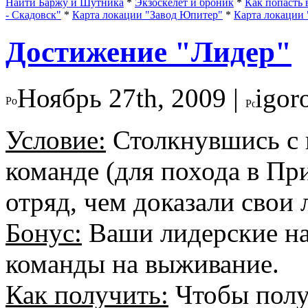
Найти Баржу и Шутника
*
Экзоскелет и броник
*
Как попасть 
- Скадовск"
*
Карта локации "Завод Юпитер"
*
Карта локации 
Достижение "Лидер"
Ноябрь 27th, 2009 |
igor
Условие:
Столкнувшись с 
команде (для похода в Пр
отряд, чем доказали свои
Бонус:
Ваши лидерские н
команды на выживание.
Как получить:
Чтобы полу