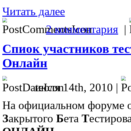
Читать далее
2 комментария
|
Спиок участников те
Онлайн
июля 14th, 2010 |
На официальном форуме о
З
акрытого
Б
ета
Т
естиров