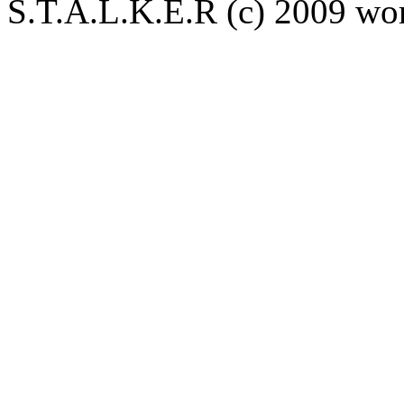
S.T.A.L.K.E.R (с) 2009 wor