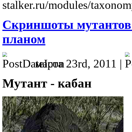
stalker.ru/modules/taxonom
Скриншоты мутантов
планом
марта 23rd, 2011 |
Мутант - кабан