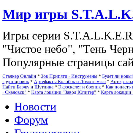
Мир игры S.T.A.L.K
Игры серии S.T.A.L.K.E.R
"Чистое небо", "Тень Чер
Популярные страницы сай
Сталкер Онлайн
*
Зов Припяти - Инструмены
*
Будет ли нов
группировок
*
Артефакты Колобок и Ломоть мяса
*
Артефакт
Найти Баржу и Шутника
*
Экзоскелет и броник
*
Как попасть 
- Скадовск"
*
Карта локации "Завод Юпитер"
*
Карта локации 
Новости
Форум