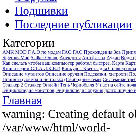
Подшивки
Последние публикации
Категории
AMK MOD
F.A.Q по модам
FAQ
FAQ Прохождения Зов Припя
Sigerous Mod
Stalker Online
Анекдоты
Артефакты
Аудио
Видео
Как сделать чтобы ваш компьютер работал быстрее.
Карта
Карт
Книги серии С.Т.А.Л.К.Е.Р.
Конкурс - Квесты для Сталкер онл
Описание мутантов
Описание оружия
Подсказки, хитрости
Под
Припяти (советы и не только)
Свободные темы
Системные тре
Сталкер 2
Сталкер Онлайн
Тень Чернобыля
У нас на сайте поя
Энциклопедия монстров
Энциклопедия оружия
долго ишу но н
Главная
warning: Creating default o
/var/www/html/world-