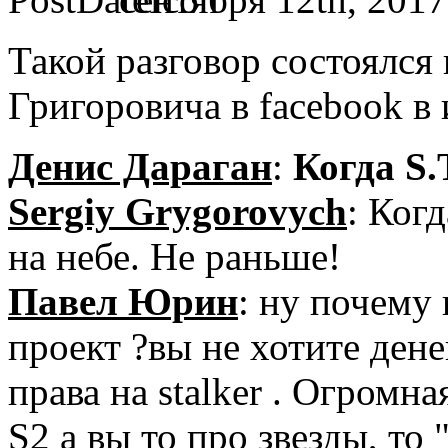
Такой разговор состоялся
Григоровича в facebook в 
Денис Дараган
:
Когда S.
Sergiy Grygorovych
: Ког
на небе. Не раньше!
Павел Юрин
: ну почему
проект ?вы не хотите дене
права на stalker . Огромн
S2 а вы то про звезды, то 