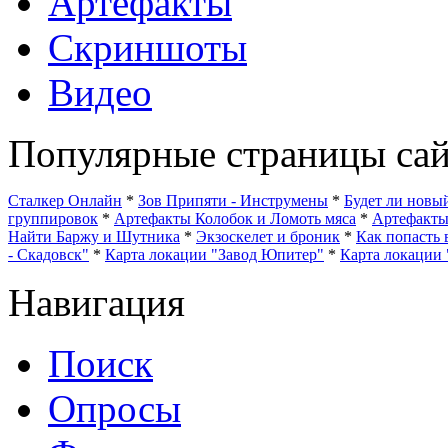
Артефакты
Скриншоты
Видео
Популярные страницы сай
Сталкер Онлайн
*
Зов Припяти - Инструмены
*
Будет ли нов
группировок
*
Артефакты Колобок и Ломоть мяса
*
Артефакт
Найти Баржу и Шутника
*
Экзоскелет и броник
*
Как попасть 
- Скадовск"
*
Карта локации "Завод Юпитер"
*
Карта локации 
Навигация
Поиск
Опросы