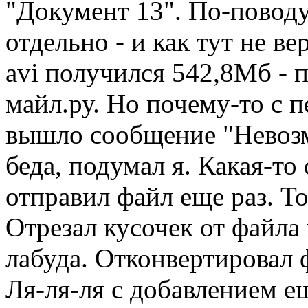
"Документ 13". По-поводу
отдельно - и как тут не в
avi получился 542,8Мб - 
майл.ру. Но почему-то с п
вышло сообщение "Невозм
беда, подумал я. Какая-то
отправил файл еще раз. То
Отрезал кусочек от файла 
лабуда. Отконвертировал ф
Ля-ля-ля с добавлением е