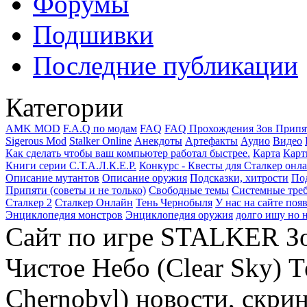
Форумы
Подшивки
Последние публикации
Категории
AMK MOD
F.A.Q по модам
FAQ
FAQ Прохождения Зов Припя
Sigerous Mod
Stalker Online
Анекдоты
Артефакты
Аудио
Видео
Как сделать чтобы ваш компьютер работал быстрее.
Карта
Карт
Книги серии С.Т.А.Л.К.Е.Р.
Конкурс - Квесты для Сталкер онл
Описание мутантов
Описание оружия
Подсказки, хитрости
Под
Припяти (советы и не только)
Свободные темы
Системные тре
Сталкер 2
Сталкер Онлайн
Тень Чернобыля
У нас на сайте поя
Энциклопедия монстров
Энциклопедия оружия
долго ишу но н
Сайт по игре STALKER Зов
Чистое Небо (Clear Sky) 
Chernobyl) новости, скри