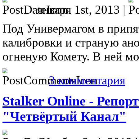
января 1st, 2013 |
Под Универмагом в припят
калибровки и страную ано
огненую Комету. В ней м
3 комментария
Stalker Online - Репо
"Четвёртый Канал"