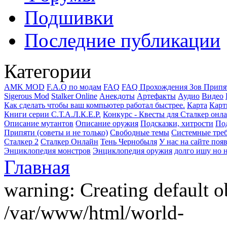
Подшивки
Последние публикации
Категории
AMK MOD
F.A.Q по модам
FAQ
FAQ Прохождения Зов Припя
Sigerous Mod
Stalker Online
Анекдоты
Артефакты
Аудио
Видео
Как сделать чтобы ваш компьютер работал быстрее.
Карта
Карт
Книги серии С.Т.А.Л.К.Е.Р.
Конкурс - Квесты для Сталкер онл
Описание мутантов
Описание оружия
Подсказки, хитрости
Под
Припяти (советы и не только)
Свободные темы
Системные тре
Сталкер 2
Сталкер Онлайн
Тень Чернобыля
У нас на сайте поя
Энциклопедия монстров
Энциклопедия оружия
долго ишу но н
Главная
warning: Creating default o
/var/www/html/world-