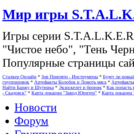
Мир игры S.T.A.L.K
Игры серии S.T.A.L.K.E.R
"Чистое небо", "Тень Чер
Популярные страницы сай
Сталкер Онлайн
*
Зов Припяти - Инструмены
*
Будет ли нов
группировок
*
Артефакты Колобок и Ломоть мяса
*
Артефакт
Найти Баржу и Шутника
*
Экзоскелет и броник
*
Как попасть 
- Скадовск"
*
Карта локации "Завод Юпитер"
*
Карта локации 
Новости
Форум