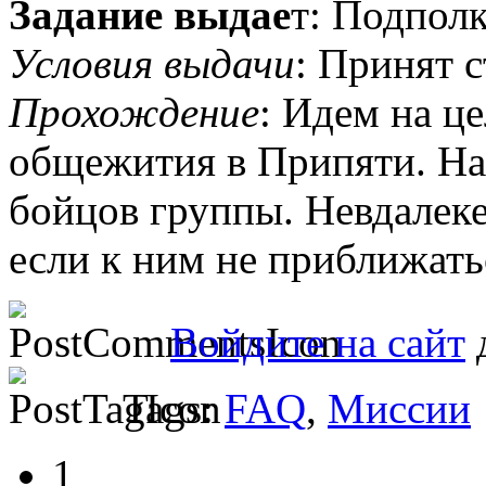
Задание выдае
т: Подпол
Условия выдачи
: Принят 
Прохождение
: Идем на ц
общежития в Припяти. На
бойцов группы. Невдалеке
если к ним не приближатьс
Войдите на сайт
д
Tags:
FAQ
,
Миссии
1