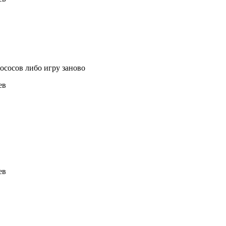
ососов либо игру заново
ев
ев