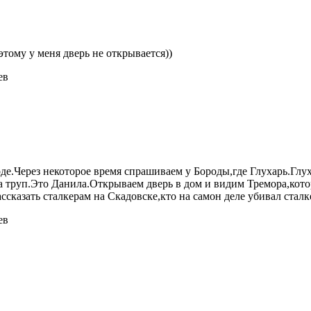
этому у меня дверь не открывается))
ев
оде.Через некоторое время спрашиваем у Бороды,где Глухарь.Гл
 труп.Это Данила.Открываем дверь в дом и видим Тремора,котор
ассказать сталкерам на Скадовске,кто на самон деле убивал сталк
ев