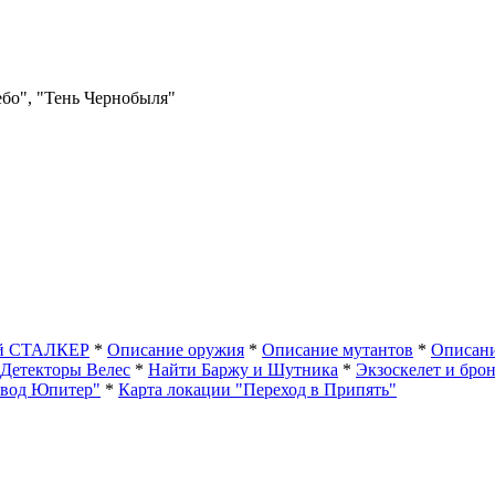
ебо", "Тень Чернобыля"
ый СТАЛКЕР
*
Описание оружия
*
Описание мутантов
*
Описани
Детекторы Велес
*
Найти Баржу и Шутника
*
Экзоскелет и бро
авод Юпитер"
*
Карта локации "Переход в Припять"