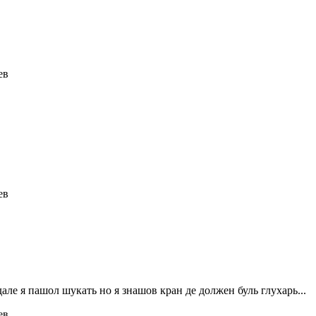
ев
ев
дале я пашол шукать но я знашов кран де должен буль глухарь...
ев