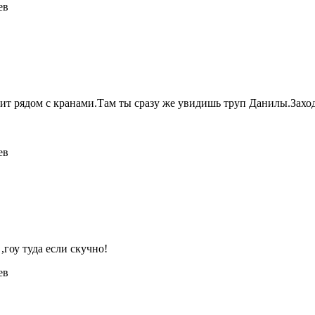
ев
тоит рядом с кранами.Там ты сразу же увидишь труп Данилы.З
ев
 ,гоу туда если скучно!
ев