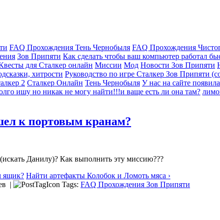
ти
FAQ Прохождения Тень Чернобыля
FAQ Прохождения Чисто
ения
Зов Припяти
Как сделать чтобы ваш компьютер работал быс
 Квесты для Сталкер онлайн
Миссии
Мод
Новости Зов Припяти
дсказки, хитрости
Руководство по игре Сталкер Зов Припяти (со
алкер 2
Сталкер Онлайн
Тень Чернобыля
У нас на сайте появила
олго ишу но никак не могу найти!!!и ваще есть ли она там?
лимо
 ушел к портовым кранам?
м (искать Данилу)? Как выполнить эту миссию???
м ящик?
Найти артефакты Колобок и Ломоть мяса ›
ев |
Tags:
FAQ Прохождения Зов Припяти