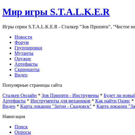
Мир игры S.T.A.L.K.E.R
Игры серии S.T.A.L.K.E.R - Сталкер "Зов Припяти", "Чистое н
Новости
Форум
Группировки
Мутанты
Оружие
Артефакты
Скриншоты
Видео
Популярные страницы сайта
Сталкер Онлайн
*
Зов Припяти - Инструмены
*
Будет ли нов
Артефакты
*
Инструменты для механиков
*
Как найти Оазис
*
Видео
*
Карта локации "Затон - Скадовск"
*
Карта локации "З
Навигация
Поиск
Опросы