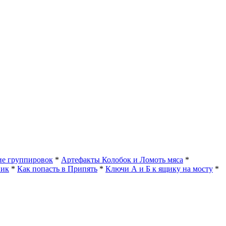
е группировок
*
Артефакты Колобок и Ломоть мяса
*
ник
*
Как попасть в Припять
*
Ключи А и Б к ящику на мосту
*