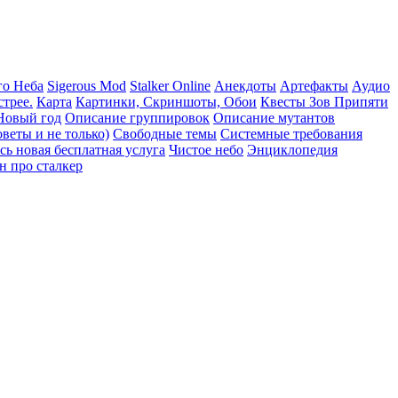
го Неба
Sigerous Mod
Stalker Online
Анекдоты
Артефакты
Аудио
трее.
Карта
Картинки, Скриншоты, Обои
Квесты Зов Припяти
Новый год
Описание группировок
Описание мутантов
веты и не только)
Свободные темы
Системные требования
сь новая бесплатная услуга
Чистое небо
Энциклопедия
н про сталкер