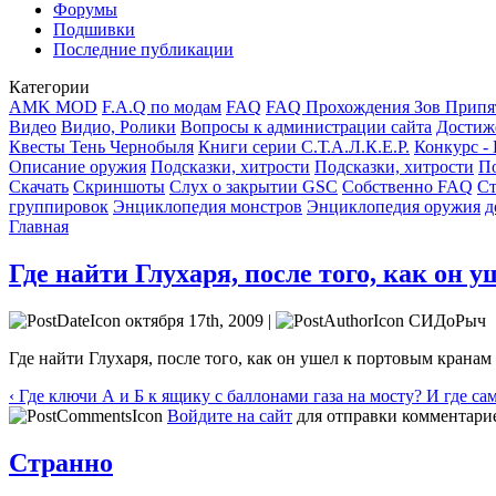
Форумы
Подшивки
Последние публикации
Категории
AMK MOD
F.A.Q по модам
FAQ
FAQ Прохождения Зов Припя
Видео
Видио, Ролики
Вопросы к администрации сайта
Достиж
Квесты Тень Чернобыля
Книги серии С.Т.А.Л.К.Е.Р.
Конкурс -
Описание оружия
Подсказки, хитрости
Подсказки, хитрости
По
Скачать
Скриншоты
Слух о закрытии GSC
Собственно FAQ
Ст
группировок
Энциклопедия монстров
Энциклопедия оружия
д
Главная
Где найти Глухаря, после того, как он
октября 17th, 2009 |
СИДоРыч
Где найти Глухаря, после того, как он ушел к портовым крана
‹ Где ключи А и Б к ящику с баллонами газа на мосту? И где са
Войдите на сайт
для отправки комментари
Странно