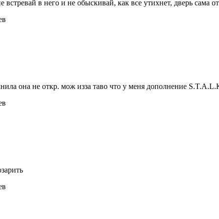
е встревай в него и не обыскивай, как все утихнет, дверь сама о
ев
лнила она не откр. мож изза таво что у меня дополнение S.T.A.L
ев
озарить
ев