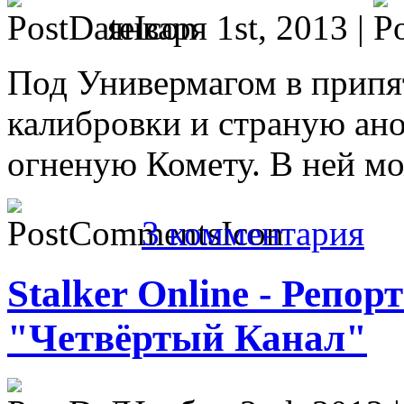
января 1st, 2013 |
Под Универмагом в припят
калибровки и страную ано
огненую Комету. В ней м
3 комментария
Stalker Online - Репо
"Четвёртый Канал"