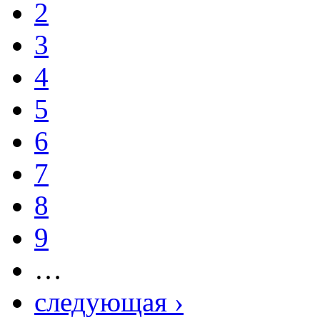
2
3
4
5
6
7
8
9
…
следующая ›