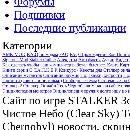
Форумы
Подшивки
Последние публикации
Категории
AMK MOD
F.A.Q по модам
FAQ
FAQ Прохождения Зов Припя
Sigerous Mod
Stalker Online
Анекдоты
Артефакты
Аудио
Видео
Как сделать чтобы ваш компьютер работал быстрее.
Карта
Карт
Книги серии С.Т.А.Л.К.Е.Р.
Конкурс - Квесты для Сталкер онл
Описание мутантов
Описание оружия
Подсказки, хитрости
Под
Припяти (советы и не только)
Свободные темы
Системные тре
Сталкер 2
Сталкер Онлайн
Тень Чернобыля
У нас на сайте поя
Энциклопедия монстров
Энциклопедия оружия
долго ишу но н
Сайт по игре STALKER Зов
Чистое Небо (Clear Sky) 
Chernobyl) новости, скри