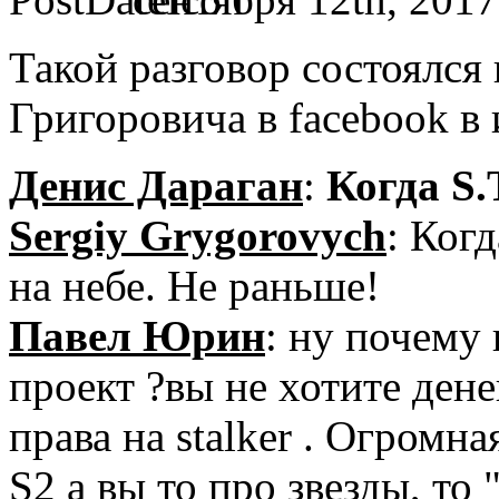
Такой разговор состоялся
Григоровича в facebook в 
Денис Дараган
:
Когда S.
Sergiy Grygorovych
: Ког
на небе. Не раньше!
Павел Юрин
: ну почему
проект ?вы не хотите дене
права на stalker . Огромн
S2 а вы то про звезды, то 