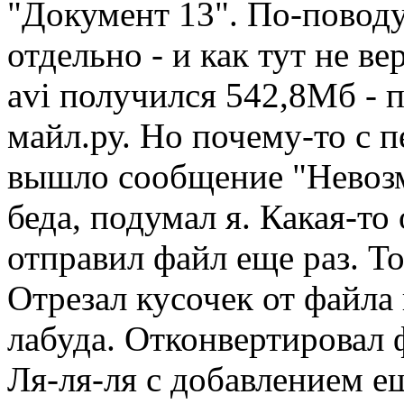
"Документ 13". По-поводу
отдельно - и как тут не в
avi получился 542,8Мб - 
майл.ру. Но почему-то с п
вышло сообщение "Невозм
беда, подумал я. Какая-то
отправил файл еще раз. То
Отрезал кусочек от файла 
лабуда. Отконвертировал ф
Ля-ля-ля с добавлением е