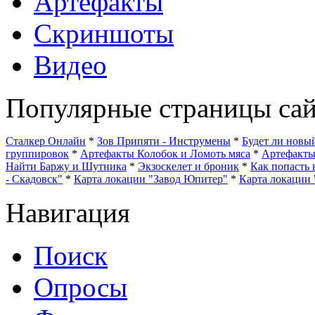
Артефакты
Скриншоты
Видео
Популярные страницы сай
Сталкер Онлайн
*
Зов Припяти - Инструмены
*
Будет ли нов
группировок
*
Артефакты Колобок и Ломоть мяса
*
Артефакт
Найти Баржу и Шутника
*
Экзоскелет и броник
*
Как попасть 
- Скадовск"
*
Карта локации "Завод Юпитер"
*
Карта локации 
Навигация
Поиск
Опросы