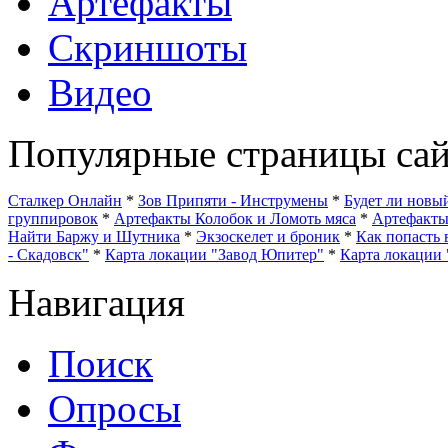
Артефакты
Скриншоты
Видео
Популярные страницы сай
Сталкер Онлайн
*
Зов Припяти - Инструмены
*
Будет ли нов
группировок
*
Артефакты Колобок и Ломоть мяса
*
Артефакт
Найти Баржу и Шутника
*
Экзоскелет и броник
*
Как попасть 
- Скадовск"
*
Карта локации "Завод Юпитер"
*
Карта локации 
Навигация
Поиск
Опросы