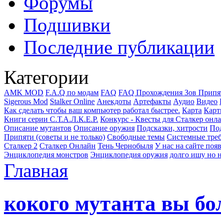
Форумы
Подшивки
Последние публикации
Категории
AMK MOD
F.A.Q по модам
FAQ
FAQ Прохождения Зов Припя
Sigerous Mod
Stalker Online
Анекдоты
Артефакты
Аудио
Видео
Как сделать чтобы ваш компьютер работал быстрее.
Карта
Карт
Книги серии С.Т.А.Л.К.Е.Р.
Конкурс - Квесты для Сталкер онл
Описание мутантов
Описание оружия
Подсказки, хитрости
Под
Припяти (советы и не только)
Свободные темы
Системные тре
Сталкер 2
Сталкер Онлайн
Тень Чернобыля
У нас на сайте поя
Энциклопедия монстров
Энциклопедия оружия
долго ишу но н
Главная
кокого мутанта вы бо