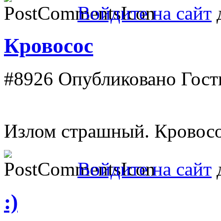
Войдите на сайт
д
Кровосос
#8926
Опубликовано Гость
Излом страшный. Кровосо
Войдите на сайт
д
:)