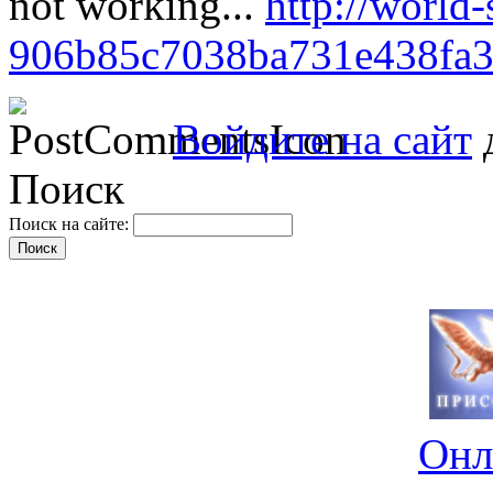
not working...
http://world-
906b85c7038ba731e438fa
Войдите на сайт
д
Поиск
Поиск на сайте:
Онл