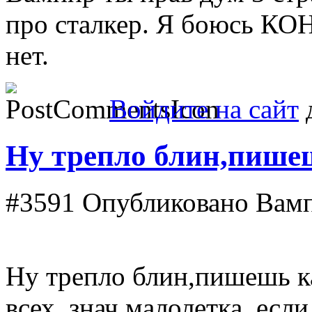
про сталкер. Я боюсь КО
нет.
Войдите на сайт
д
Ну трепло блин,пише
#3591
Опубликовано Вампи
Ну трепло блин,пишешь ка
всех, знач малолетка, есл