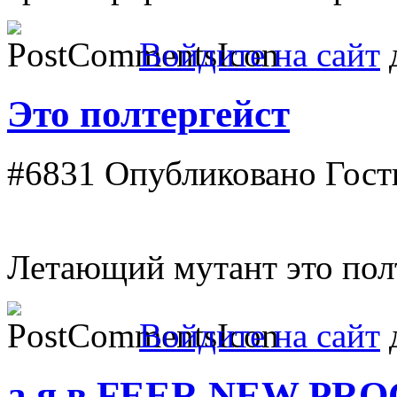
Войдите на сайт
д
Это полтергейст
#6831
Опубликовано Гость 
Летающий мутант это полт
Войдите на сайт
д
а я в FEER NEW PR