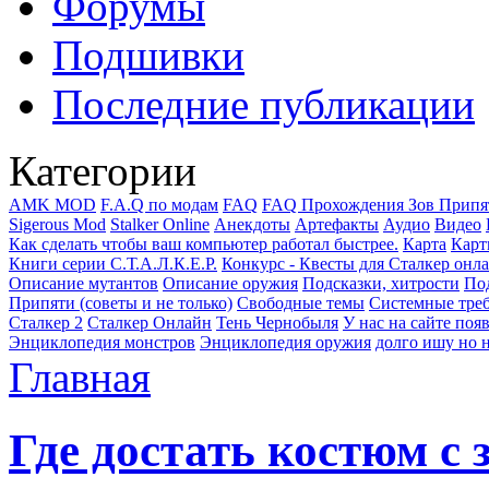
Форумы
Подшивки
Последние публикации
Категории
AMK MOD
F.A.Q по модам
FAQ
FAQ Прохождения Зов Припя
Sigerous Mod
Stalker Online
Анекдоты
Артефакты
Аудио
Видео
Как сделать чтобы ваш компьютер работал быстрее.
Карта
Карт
Книги серии С.Т.А.Л.К.Е.Р.
Конкурс - Квесты для Сталкер онл
Описание мутантов
Описание оружия
Подсказки, хитрости
Под
Припяти (советы и не только)
Свободные темы
Системные тре
Сталкер 2
Сталкер Онлайн
Тень Чернобыля
У нас на сайте поя
Энциклопедия монстров
Энциклопедия оружия
долго ишу но н
Главная
Где достать костюм с