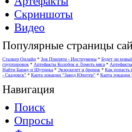
Артефакты
Скриншоты
Видео
Популярные страницы сай
Сталкер Онлайн
*
Зов Припяти - Инструмены
*
Будет ли нов
группировок
*
Артефакты Колобок и Ломоть мяса
*
Артефакт
Найти Баржу и Шутника
*
Экзоскелет и броник
*
Как попасть 
- Скадовск"
*
Карта локации "Завод Юпитер"
*
Карта локации 
Навигация
Поиск
Опросы