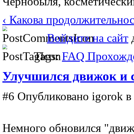
Чернобыля, косметически
‹ Какова продолжительно
Войдите на сайт
д
Tags:
FAQ Прохожде
Улучшился движок и 
#6
Опубликовано igorok в 
Немного обновился "движо