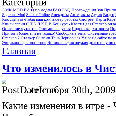
Категории
AMK MOD
F.A.Q по модам
FAQ
FAQ Прохождения Зов Припя
Sigerous Mod
Stalker Online
Анекдоты
Артефакты
Аудио
Видео
Как сделать чтобы ваш компьютер работал быстрее.
Карта
Карт
Книги серии С.Т.А.Л.К.Е.Р.
Конкурс - Квесты для Сталкер онл
Описание мутантов
Описание оружия
Подсказки, хитрости
Под
Припяти (советы и не только)
Свободные темы
Системные тре
Сталкер 2
Сталкер Онлайн
Тень Чернобыля
У нас на сайте поя
Энциклопедия монстров
Энциклопедия оружия
долго ишу но н
Главная
Что изменилось в Чис
сентября 30th, 2009
Какие изменения в игре -