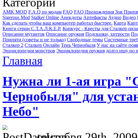
Категории
AMK MOD
F.A.Q по модам
FAQ
FAQ Прохождения Зов Припя
Sigerous Mod
Stalker Online
Анекдоты
Артефакты
Аудио
Видео
Как сделать чтобы ваш компьютер работал быстрее.
Карта
Карт
Книги серии С.Т.А.Л.К.Е.Р.
Конкурс - Квесты для Сталкер онл
Описание мутантов
Описание оружия
Подсказки, хитрости
Под
Припяти (советы и не только)
Свободные темы
Системные тре
Сталкер 2
Сталкер Онлайн
Тень Чернобыля
У нас на сайте поя
Энциклопедия монстров
Энциклопедия оружия
долго ишу но н
Главная
Нужна ли 1-ая игра "
Чернобыля" для уста
Небо"
сентября 29th, 2009