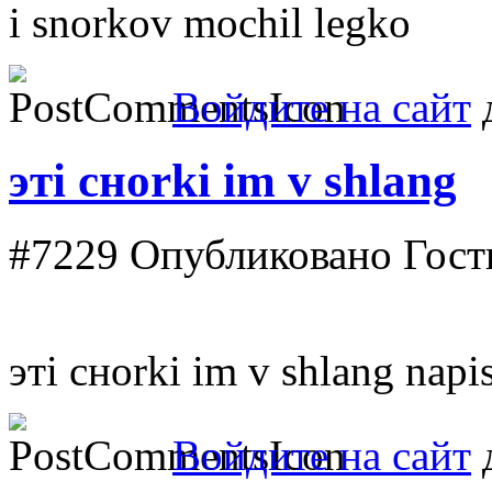
i snorkov mochil legko
Войдите на сайт
д
этi сноrki im v shlang
#7229
Опубликовано Гость
этi сноrki im v shlang napis
Войдите на сайт
д