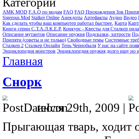
Категории
AMK MOD
F.A.Q по модам
FAQ
FAQ Прохождения Зов Припя
Sigerous Mod
Stalker Online
Анекдоты
Артефакты
Аудио
Видео
Как сделать чтобы ваш компьютер работал быстрее.
Карта
Карт
Книги серии С.Т.А.Л.К.Е.Р.
Конкурс - Квесты для Сталкер онл
Описание мутантов
Описание оружия
Подсказки, хитрости
Под
Припяти (советы и не только)
Свободные темы
Системные тре
Сталкер 2
Сталкер Онлайн
Тень Чернобыля
У нас на сайте поя
Энциклопедия монстров
Энциклопедия оружия
долго ишу но н
Главная
Снорк
июля 29th, 2009 |
Прыгающая тварь, ходит о