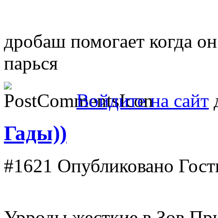
дробаш помогает когда он
парься
Войдите на сайт
д
Гады))
#1621
Опубликовано Гость
Урроды жесткие в Зов Пр