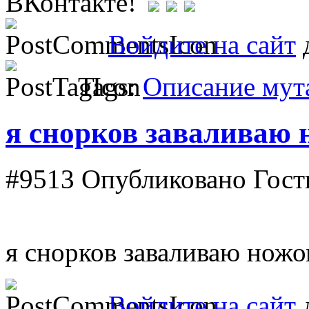
Войдите на сайт
д
Tags:
Описание мут
я снорков заваливаю
#9513
Опубликовано Гость
я снорков заваливаю ножо
Войдите на сайт
д