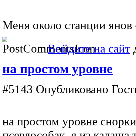
Меня около станции янов 
Войдите на сайт
д
на простом уровне
#5143
Опубликовано Гость 
на простом уровне снорки
псевдособак, я из калаша 