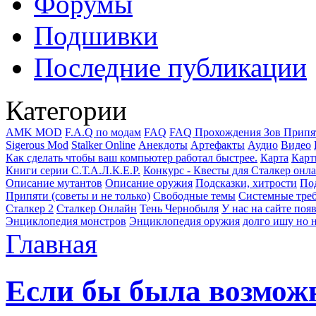
Форумы
Подшивки
Последние публикации
Категории
AMK MOD
F.A.Q по модам
FAQ
FAQ Прохождения Зов Припя
Sigerous Mod
Stalker Online
Анекдоты
Артефакты
Аудио
Видео
Как сделать чтобы ваш компьютер работал быстрее.
Карта
Карт
Книги серии С.Т.А.Л.К.Е.Р.
Конкурс - Квесты для Сталкер онл
Описание мутантов
Описание оружия
Подсказки, хитрости
Под
Припяти (советы и не только)
Свободные темы
Системные тре
Сталкер 2
Сталкер Онлайн
Тень Чернобыля
У нас на сайте поя
Энциклопедия монстров
Энциклопедия оружия
долго ишу но н
Главная
Если бы была возможн