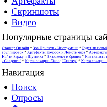
Артефакты
Скриншоты
Видео
Популярные страницы сай
Сталкер Онлайн
*
Зов Припяти - Инструмены
*
Будет ли нов
группировок
*
Артефакты Колобок и Ломоть мяса
*
Артефакт
Найти Баржу и Шутника
*
Экзоскелет и броник
*
Как попасть 
- Скадовск"
*
Карта локации "Завод Юпитер"
*
Карта локации 
Навигация
Поиск
Опросы