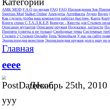
Категории
AMK MOD
F.A.Q по модам
FAQ
FAQ Прохождения Зов Припя
Sigerous Mod
Stalker Online
Анекдоты
Артефакты
Аудио
Видео
Как сделать чтобы ваш компьютер работал быстрее.
Карта
Карт
Книги серии С.Т.А.Л.К.Е.Р.
Конкурс - Квесты для Сталкер онл
Описание мутантов
Описание оружия
Подсказки, хитрости
Под
Припяти (советы и не только)
Свободные темы
Системные тре
Сталкер 2
Сталкер Онлайн
Тень Чернобыля
У нас на сайте поя
Энциклопедия монстров
Энциклопедия оружия
долго ишу но н
Главная
ееее
Декабрь 25th, 2010 
ууу