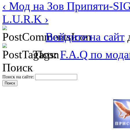
‹ Мод на Зов Припяти-S
L.U.R.K ›
Войдите на сайт
д
Tags:
F.A.Q по мод
Поиск
Поиск на сайте: