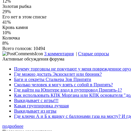
12%
Золотая рыбка
29%
Его нет в этом списке
41%
Кровь камня
10%
Колючка
8%
Всего голосов: 10494
3 комментария
|
Старые опросы
Активные обсуждения форума
Почему торговцы не покупают у меня поврежденное ору
Где можно достать Экзоскелет или броник?
Баги и секреты Cталкера Зов Припяти
Сколько человек я могу взять с собой в Припять?
Где найти на Юпитере вход в путепровод Припять-1?
Как использовать КПК Моргана или КПК основателя "до
Выкидывает с игры!!!
Какая группировка лучшая
Выкидывает из игры
Где ключи А и Б к ящику с баллонами газа на мосту? И гд
подробнее