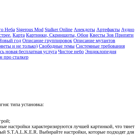
го Неба
Sigerous Mod
Stalker Online
Анекдоты
Артефакты
Аудио
трее.
Карта
Картинки, Скриншоты, Обои
Квесты Зов Припяти
Новый год
Описание группировок
Описание мутантов
веты и не только)
Свободные темы
Системные требования
сь новая бесплатная услуга
Чистое небо
Энциклопедия
н про сталкер
гня: типа установка:
грой;
ные настройки характеризируются лучшей картинкой, что тянет
й S.T.A.L.K.E.R. Выбирайте настройки, которые подходят для