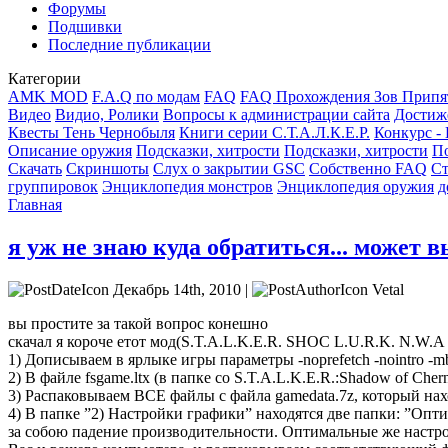
Форумы
Подшивки
Последние публикации
Категории
AMK MOD
F.A.Q по модам
FAQ
FAQ Прохождения Зов Припя
Видео
Видио, Ролики
Вопросы к администрации сайта
Достиж
Квесты Тень Чернобыля
Книги серии С.Т.А.Л.К.Е.Р.
Конкурс -
Описание оружия
Подсказки, хитрости
Подсказки, хитрости
По
Скачать
Скриншоты
Слух о закрытии GSC
Собственно FAQ
Ст
группировок
Энциклопедия монстров
Энциклопедия оружия
д
Главная
я уж не знаю куда обратиться... может 
Декабрь 14th, 2010 |
Vetal
вы простите за такой вопрос конешно
скачал я короче етот мод(S.T.A.L.K.E.R. SHOC L.U.R.K. N.W.A E
1) Дописываем в ярлыке игры параметры -noprefetch -nointro -mb
2) В файле fsgame.ltx (в папке со S.T.A.L.K.E.R.:Shadow of Che
3) Распаковываем ВСЕ файлы с файла gamedata.7z, который нах
4) В папке ”2) Настройки графики” находятся две папки: ”Оп
за собою падение производительности. Оптимальные же настро