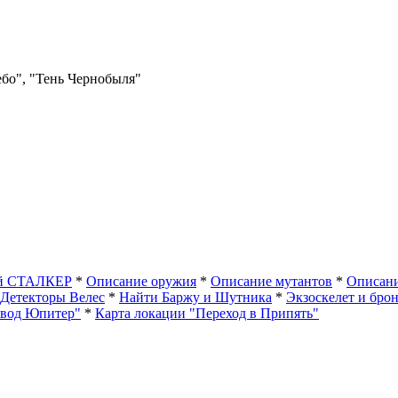
ебо", "Тень Чернобыля"
ый СТАЛКЕР
*
Описание оружия
*
Описание мутантов
*
Описани
Детекторы Велес
*
Найти Баржу и Шутника
*
Экзоскелет и бро
авод Юпитер"
*
Карта локации "Переход в Припять"