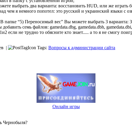
айл в папку с установленной игрой;
ете выбрать два варианта: восстановить HUD, или же играть без
 над чем я немного попотел: это русский и украинский языки с о
 папке “5) Переносимый вес” Вы можете выбрать 3 варианта: 35
бавить семь файлов: gamedata.dbg, gamedata.dbh, gamedata.dbi, g
 если не трудно то обясните кто знает..... а то я не смогу поигр
ев |
Tags:
Вопросы к администрации сайта
Онлайн игры
нь Чернобыля?