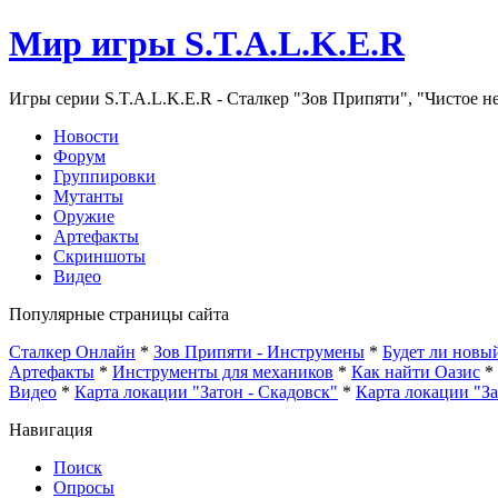
Мир игры S.T.A.L.K.E.R
Игры серии S.T.A.L.K.E.R - Сталкер "Зов Припяти", "Чистое н
Новости
Форум
Группировки
Мутанты
Оружие
Артефакты
Скриншоты
Видео
Популярные страницы сайта
Сталкер Онлайн
*
Зов Припяти - Инструмены
*
Будет ли нов
Артефакты
*
Инструменты для механиков
*
Как найти Оазис
*
Видео
*
Карта локации "Затон - Скадовск"
*
Карта локации "З
Навигация
Поиск
Опросы