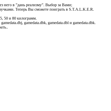
 него в ”дань реализму”. Выбор за Вами;
звучками. Теперь Вы сможете поиграть в S.T.A.L.K.E.R.
, 50 и 80 килограмм.
amedata.dbj, gamedata.dbk, gamedata.dbl и gamedata.dbk.
ать..