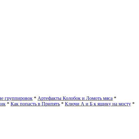
е группировок
*
Артефакты Колобок и Ломоть мяса
*
ник
*
Как попасть в Припять
*
Ключи А и Б к ящику на мосту
*