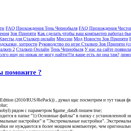
ти
FAQ Прохождения Тень Чернобыля
FAQ Прохождения Чисто
ения
Зов Припяти
Как сделать чтобы ваш компьютер работал быс
 Квесты для Сталкер онлайн
Миссии
Мод
Новости Зов Припяти
дсказки, хитрости
Руководство по игре Сталкер Зов Припяти (со
алкер 2
Сталкер Онлайн
Тень Чернобыля
У нас на сайте появила
олго ишу но никак не могу найти!!!и ваще есть ли она там?
лимо
вы поможите ?
dition (2010/RUS/RePack)) , думал щас посмотрим и тут такая фи
lur;
rnobyl) рядом с параметром $game_data$ пишем true;
одится в папке ”1) Основные файлы” в папку с установленной и
тимальные настройки” и ”Экстремальные настройки”. Экстремаль
йки не нуждаются в более мощном компьютере, чем оригинальны