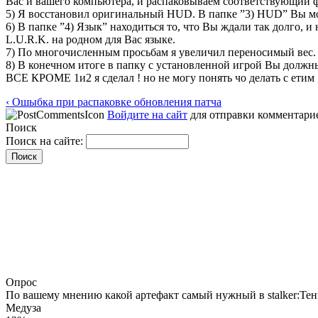
Вас и вашего компьютера, и распаковываем соответствующий ф
5) Я восстановил оригинальный HUD. В папке ”3) HUD” Вы мож
6) В папке ”4) Язык” находиться то, что Вы ждали так долго, и
L.U.R.K. на родном для Вас языке.
7) По многочисленным просьбам я увеличил переносимый вес. В
8) В конечном итоге в папку с установленной игрой Вы должны до
ВСЕ КРОМЕ 1и2 я сделал ! но не могу понять чо делать с етим 1и2
‹ Ошыбка при распаковке обновления патча
Войдите на сайт
для отправки комментари
Поиск
Поиск на сайте:
Опрос
По вашему мнению какой артефакт самый нужный в stalker:Те
Медуза