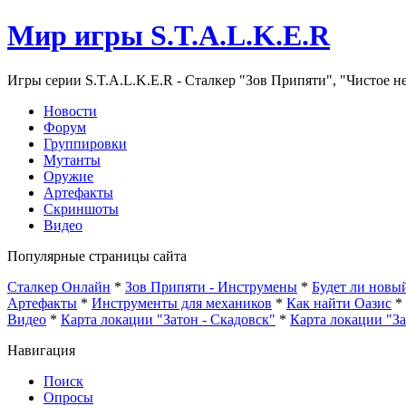
Мир игры S.T.A.L.K.E.R
Игры серии S.T.A.L.K.E.R - Сталкер "Зов Припяти", "Чистое н
Новости
Форум
Группировки
Мутанты
Оружие
Артефакты
Скриншоты
Видео
Популярные страницы сайта
Сталкер Онлайн
*
Зов Припяти - Инструмены
*
Будет ли нов
Артефакты
*
Инструменты для механиков
*
Как найти Оазис
*
Видео
*
Карта локации "Затон - Скадовск"
*
Карта локации "З
Навигация
Поиск
Опросы