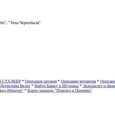
ебо", "Тень Чернобыля"
ый СТАЛКЕР
*
Описание оружия
*
Описание мутантов
*
Описани
Детекторы Велес
*
Найти Баржу и Шутника
*
Экзоскелет и бро
авод Юпитер"
*
Карта локации "Переход в Припять"