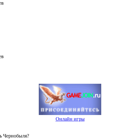
ев
ев
Онлайн игры
нь Чернобыля?