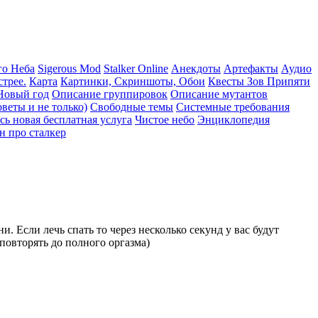
го Неба
Sigerous Mod
Stalker Online
Анекдоты
Артефакты
Аудио
трее.
Карта
Картинки, Скриншоты, Обои
Квесты Зов Припяти
Новый год
Описание группировок
Описание мутантов
веты и не только)
Свободные темы
Системные требования
сь новая бесплатная услуга
Чистое небо
Энциклопедия
н про сталкер
 Если лечь спать то через несколько секунд у вас будут
 повторять до полного оргазма)