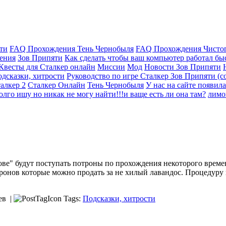
ти
FAQ Прохождения Тень Чернобыля
FAQ Прохождения Чисто
ения
Зов Припяти
Как сделать чтобы ваш компьютер работал быс
 Квесты для Сталкер онлайн
Миссии
Мод
Новости Зов Припяти
дсказки, хитрости
Руководство по игре Сталкер Зов Припяти (со
алкер 2
Сталкер Онлайн
Тень Чернобыля
У нас на сайте появила
олго ишу но никак не могу найти!!!и ваще есть ли она там?
лимо
е" будут поступать потроны по прохождения некоторого времени.
потронов которые можно продать за не хилый лавандос. Процедуру
ев |
Tags:
Подсказки, хитрости