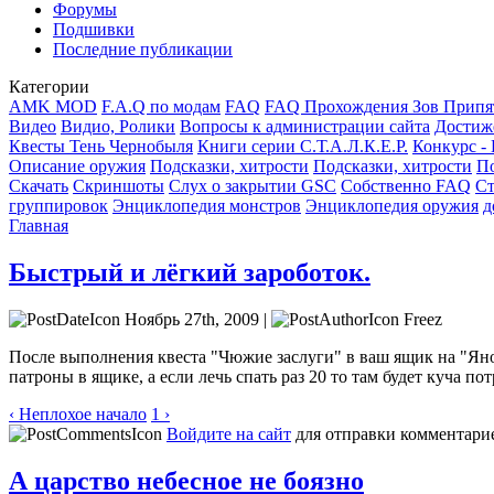
Форумы
Подшивки
Последние публикации
Категории
AMK MOD
F.A.Q по модам
FAQ
FAQ Прохождения Зов Припя
Видео
Видио, Ролики
Вопросы к администрации сайта
Достиж
Квесты Тень Чернобыля
Книги серии С.Т.А.Л.К.Е.Р.
Конкурс -
Описание оружия
Подсказки, хитрости
Подсказки, хитрости
По
Скачать
Скриншоты
Слух о закрытии GSC
Собственно FAQ
Ст
группировок
Энциклопедия монстров
Энциклопедия оружия
д
Главная
Быстрый и лёгкий зароботок.
Ноябрь 27th, 2009 |
Freez
После выполнения квеста "Чюжие заслуги" в ваш ящик на "Янов
патроны в ящике, а если лечь спать раз 20 то там будет куча 
‹ Неплохое начало
1 ›
Войдите на сайт
для отправки комментари
А царство небесное не боязно