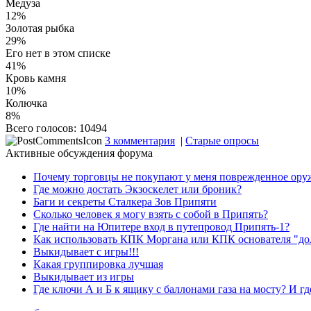
Медуза
12%
Золотая рыбка
29%
Его нет в этом списке
41%
Кровь камня
10%
Колючка
8%
Всего голосов: 10494
3 комментария
|
Старые опросы
Активные обсуждения форума
Почему торговцы не покупают у меня поврежденное ору
Где можно достать Экзоскелет или броник?
Баги и секреты Cталкера Зов Припяти
Сколько человек я могу взять с собой в Припять?
Где найти на Юпитере вход в путепровод Припять-1?
Как использовать КПК Моргана или КПК основателя "до
Выкидывает с игры!!!
Какая группировка лучшая
Выкидывает из игры
Где ключи А и Б к ящику с баллонами газа на мосту? И гд