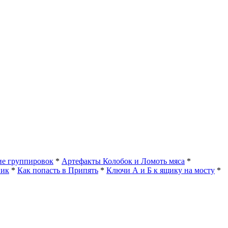
е группировок
*
Артефакты Колобок и Ломоть мяса
*
ник
*
Как попасть в Припять
*
Ключи А и Б к ящику на мосту
*