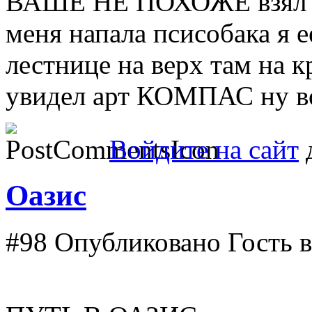
ВАШЕ НЕ ПОХОЖЕ взял а
меня напала псисобака я е
лестнице на верх там на 
увидел арт КОМПАС ну во
Войдите на сайт
д
Оазис
#98
Опубликовано Гость в 