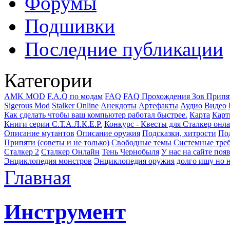
Форумы
Подшивки
Последние публикации
Категории
AMK MOD
F.A.Q по модам
FAQ
FAQ Прохождения Зов Припя
Sigerous Mod
Stalker Online
Анекдоты
Артефакты
Аудио
Видео
Как сделать чтобы ваш компьютер работал быстрее.
Карта
Карт
Книги серии С.Т.А.Л.К.Е.Р.
Конкурс - Квесты для Сталкер онл
Описание мутантов
Описание оружия
Подсказки, хитрости
Под
Припяти (советы и не только)
Свободные темы
Системные тре
Сталкер 2
Сталкер Онлайн
Тень Чернобыля
У нас на сайте поя
Энциклопедия монстров
Энциклопедия оружия
долго ишу но н
Главная
Инструмент