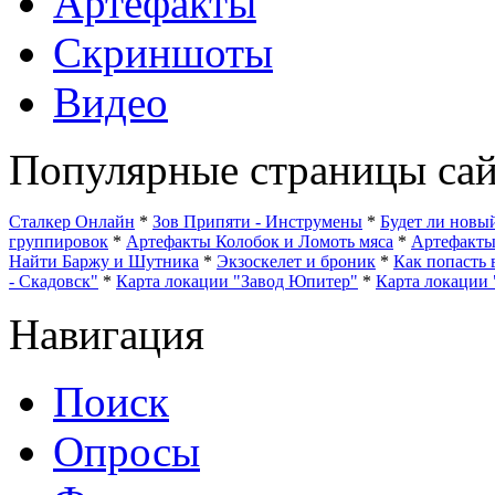
Артефакты
Скриншоты
Видео
Популярные страницы сай
Сталкер Онлайн
*
Зов Припяти - Инструмены
*
Будет ли нов
группировок
*
Артефакты Колобок и Ломоть мяса
*
Артефакт
Найти Баржу и Шутника
*
Экзоскелет и броник
*
Как попасть 
- Скадовск"
*
Карта локации "Завод Юпитер"
*
Карта локации 
Навигация
Поиск
Опросы