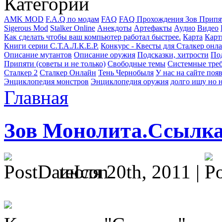
Категории
AMK MOD
F.A.Q по модам
FAQ
FAQ Прохождения Зов Припя
Sigerous Mod
Stalker Online
Анекдоты
Артефакты
Аудио
Видео
Как сделать чтобы ваш компьютер работал быстрее.
Карта
Карт
Книги серии С.Т.А.Л.К.Е.Р.
Конкурс - Квесты для Сталкер онл
Описание мутантов
Описание оружия
Подсказки, хитрости
Под
Припяти (советы и не только)
Свободные темы
Системные тре
Сталкер 2
Сталкер Онлайн
Тень Чернобыля
У нас на сайте поя
Энциклопедия монстров
Энциклопедия оружия
долго ишу но н
Главная
Зов Монолита.Ссылка
июля 20th, 2011 |