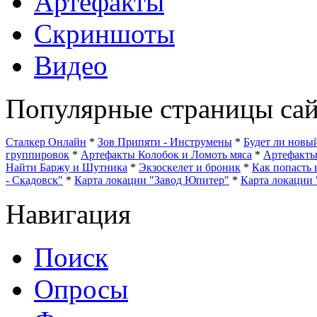
Артефакты
Скриншоты
Видео
Популярные страницы сай
Сталкер Онлайн
*
Зов Припяти - Инструмены
*
Будет ли нов
группировок
*
Артефакты Колобок и Ломоть мяса
*
Артефакт
Найти Баржу и Шутника
*
Экзоскелет и броник
*
Как попасть 
- Скадовск"
*
Карта локации "Завод Юпитер"
*
Карта локации 
Навигация
Поиск
Опросы