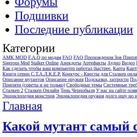
Форумы
Подшивки
Последние публикации
Категории
AMK MOD
F.A.Q по модам
FAQ
FAQ Прохождения Зов Припя
Sigerous Mod
Stalker Online
Анекдоты
Артефакты
Аудио
Видео
Как сделать чтобы ваш компьютер работал быстрее.
Карта
Карт
Книги серии С.Т.А.Л.К.Е.Р.
Конкурс - Квесты для Сталкер онл
Описание мутантов
Описание оружия
Подсказки, хитрости
Под
Припяти (советы и не только)
Свободные темы
Системные тре
Сталкер 2
Сталкер Онлайн
Тень Чернобыля
У нас на сайте поя
Энциклопедия монстров
Энциклопедия оружия
долго ишу но н
Главная
Какой мутант самый