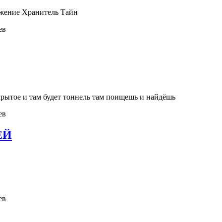
ижение Хранитель Тайн
ев
ткрытое и там будет тоннель там поищешь и найдёшь
ев
ЕЙ
ев