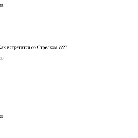
ев
Как встретится со Стрелком ????
ев
ев