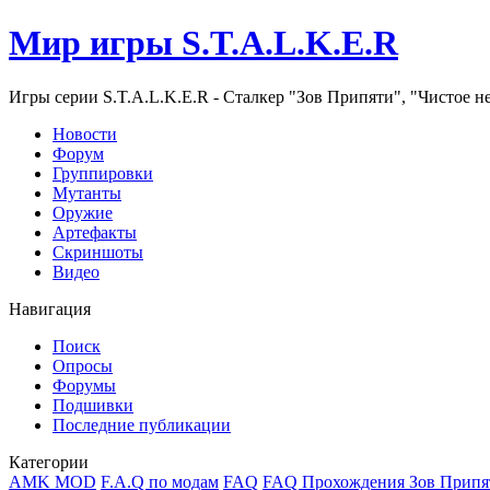
Мир игры S.T.A.L.K.E.R
Игры серии S.T.A.L.K.E.R - Сталкер "Зов Припяти", "Чистое н
Новости
Форум
Группировки
Мутанты
Оружие
Артефакты
Скриншоты
Видео
Навигация
Поиск
Опросы
Форумы
Подшивки
Последние публикации
Категории
AMK MOD
F.A.Q по модам
FAQ
FAQ Прохождения Зов Припя