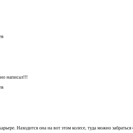
ев
но написал!!!
ев
карьере. Находится она на вот этом колесе, туда можно забраться 