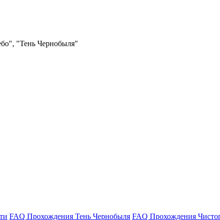
ебо", "Тень Чернобыля"
ти
FAQ Прохождения Тень Чернобыля
FAQ Прохождения Чисто