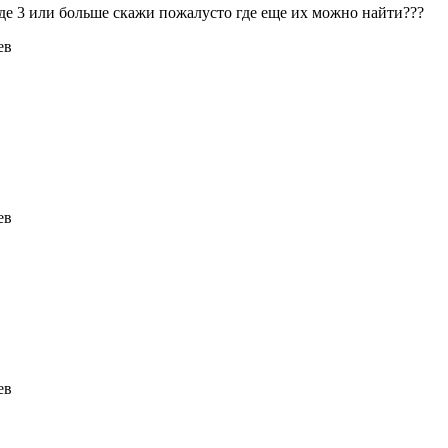
де 3 или больше скажи пожалусто где еще их можно найти???
ев
ев
ев