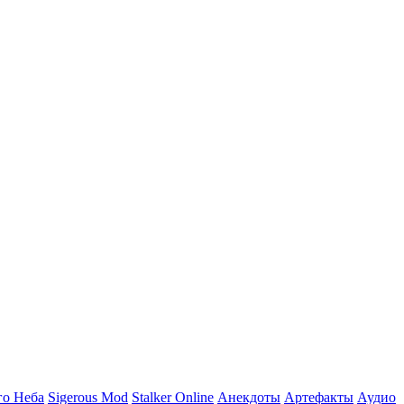
го Неба
Sigerous Mod
Stalker Online
Анекдоты
Артефакты
Аудио