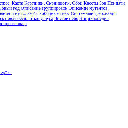
трее.
Карта
Картинки, Скриншоты, Обои
Квесты Зов Припяти
Новый год
Описание группировок
Описание мутантов
веты и не только)
Свободные темы
Системные требования
сь новая бесплатная услуга
Чистое небо
Энциклопедия
н про сталкер
ер"? ›