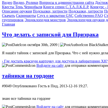
Видео
Видио, Ролики
Вопросы к администрации сайта
Достиж
Квесты Тень Чернобыля
Книги серии С.Т.А.Л.К.Е.Р.
Конкурс -
Описание оружия
Подсказки, хитрости
Подсказки, хитрости
По
Скачать
Скриншоты
Слух о закрытии GSC
Собственно FAQ
Ст
группировок
Энциклопедия монстров
Энциклопедия оружия
д
Главная
Что делать с запиской для Призрака
октября 30th, 2009 |
BlackStalke
Я нашёл тайник с запиской для Призрака. Что с ней нужно дела
‹ Где достать красную карточку для доступа в лабораторию X8?
Войдите на сайт
для отправки комментари
тайники на гордоне
#9049
Опубликовано Гость в Пнд, 2013-12-16 19:27.
знаю все тайники на гордоне
Войдите на сайт
для отправки комментари