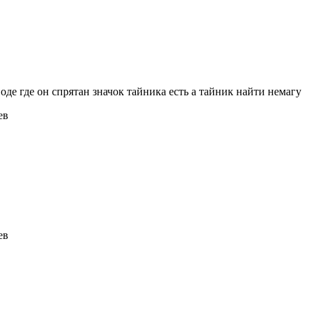
де где он спрятан значок тайника есть а тайник найти немагу
ев
ев