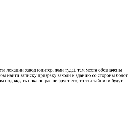
рта локации завод юпитер, жми туда), там места обозначены
тобы найти записку призраку заходи к зданию со стороны болот
ом подождать пока он расшифрует его, то эти тайники будут