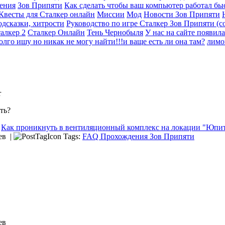
ения
Зов Припяти
Как сделать чтобы ваш компьютер работал быс
 Квесты для Сталкер онлайн
Миссии
Мод
Новости Зов Припяти
дсказки, хитрости
Руководство по игре Сталкер Зов Припяти (со
алкер 2
Сталкер Онлайн
Тень Чернобыля
У нас на сайте появила
олго ишу но никак не могу найти!!!и ваще есть ли она там?
лимо
r
ть?
Как проникнуть в вентиляционный комплекс на локации "Юпит
ев |
Tags:
FAQ Прохождения Зов Припяти
ев