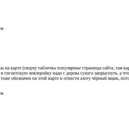
ев
ены на карте (сверху табличка популярные страницы сайта, там ка
 в гигантскую землеройку надо с дерева сухого запрыгнуть. а ч
тоже обозначен на этой карте и отнести азоту чёрный ящик, пот
ев