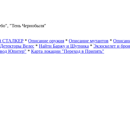
ебо", "Тень Чернобыля"
ый СТАЛКЕР
*
Описание оружия
*
Описание мутантов
*
Описани
Детекторы Велес
*
Найти Баржу и Шутника
*
Экзоскелет и бро
авод Юпитер"
*
Карта локации "Переход в Припять"