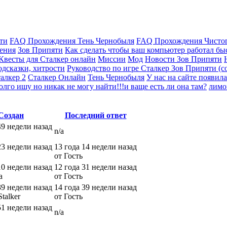
ти
FAQ Прохождения Тень Чернобыля
FAQ Прохождения Чисто
ения
Зов Припяти
Как сделать чтобы ваш компьютер работал быс
 Квесты для Сталкер онлайн
Миссии
Мод
Новости Зов Припяти
дсказки, хитрости
Руководство по игре Сталкер Зов Припяти (со
алкер 2
Сталкер Онлайн
Тень Чернобыля
У нас на сайте появила
олго ишу но никак не могу найти!!!и ваще есть ли она там?
лимо
Создан
Последний ответ
49 недели назад
n/a
23 недели назад
13 года 14 недели назад
от Гость
10 недели назад
12 года 31 недели назад
a
от Гость
39 недели назад
14 года 39 недели назад
talker
от Гость
51 недели назад
n/a