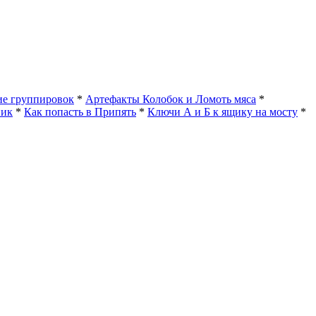
е группировок
*
Артефакты Колобок и Ломоть мяса
*
ник
*
Как попасть в Припять
*
Ключи А и Б к ящику на мосту
*