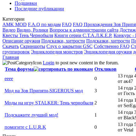
Подшивки
Последние публикации
Категории
AMK MOD
F.A.Q по модам
FAQ
FAQ Прохождения Зов Припя
Видео
Видио, Ролики
Вопросы к администрации сайта
Достиж
Квесты Тень Чернобыля
Книги серии С.Т.А.Л.К.Е.Р.
Конкурс -
Описание оружия
Подсказки, хитрости
Подсказки, хитрости
По
Скачать
Скриншоты
Слух о закрытии GSC
Собственно FAQ
Ст
группировок
Энциклопедия монстров
Энциклопедия оружия
д
Главная
Login
to post new content in the forum.
Тема форума
Откликов
13 года 
ееее
0
от ак47
14 года 
Мод на Зов Припяти-SIGEROUS мод
3
от Гость
14 года 
Моды на игру STALKER: Тень чернобыля
2
от SerEg
14 года 
Подскажите лучший мод!
1
от BlackS
13 года 
помогите с L.U.R.K
0
от Vetal