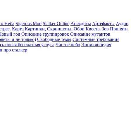
го Неба
Sigerous Mod
Stalker Online
Анекдоты
Артефакты
Аудио
трее.
Карта
Картинки, Скриншоты, Обои
Квесты Зов Припяти
Новый год
Описание группировок
Описание мутантов
веты и не только)
Свободные темы
Системные требования
сь новая бесплатная услуга
Чистое небо
Энциклопедия
н про сталкер