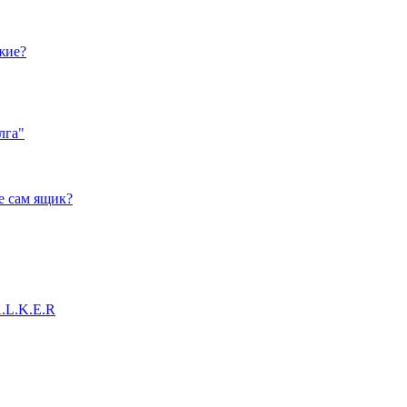
жие?
лга"
е сам ящик?
A.L.K.E.R