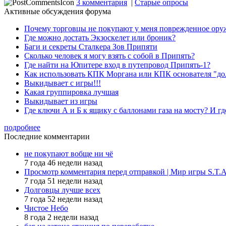
3 комментария
|
Старые опросы
Активные обсуждения форума
Почему торговцы не покупают у меня поврежденное ору
Где можно достать Экзоскелет или броник?
Баги и секреты Cталкера Зов Припяти
Сколько человек я могу взять с собой в Припять?
Где найти на Юпитере вход в путепровод Припять-1?
Как использовать КПК Моргана или КПК основателя "до
Выкидывает с игры!!!
Какая группировка лучшая
Выкидывает из игры
Где ключи А и Б к ящику с баллонами газа на мосту? И гд
подробнее
Последние комментарии
не покупают вобще ни чё
7 года 46 недели назад
Просмотр комментария перед отправкой | Мир игры S.T.
7 года 51 недели назад
Долговцы лучше всех
7 года 52 недели назад
Чистое Небо
8 года 2 недели назад