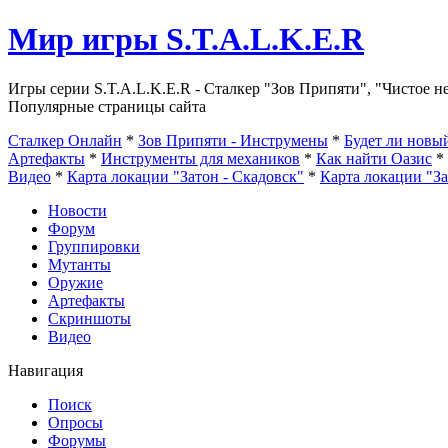
Мир игры S.T.A.L.K.E.R
Игры серии S.T.A.L.K.E.R - Сталкер "Зов Припяти", "Чистое н
Популярные страницы сайта
Сталкер Онлайн
*
Зов Припяти - Инструмены
*
Будет ли нов
Артефакты
*
Инструменты для механиков
*
Как найти Оазис
*
Видео
*
Карта локации "Затон - Скадовск"
*
Карта локации "З
Новости
Форум
Группировки
Мутанты
Оружие
Артефакты
Скриншоты
Видео
Навигация
Поиск
Опросы
Форумы