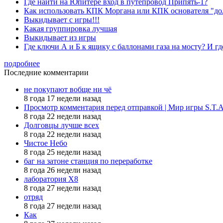
Где найти на Юпитере вход в путепровод Припять-1?
Как использовать КПК Моргана или КПК основателя "до
Выкидывает с игры!!!
Какая группировка лучшая
Выкидывает из игры
Где ключи А и Б к ящику с баллонами газа на мосту? И гд
подробнее
Последние комментарии
не покупают вобще ни чё
8 года 17 недели назад
Просмотр комментария перед отправкой | Мир игры S.T.
8 года 22 недели назад
Долговцы лучше всех
8 года 22 недели назад
Чистое Небо
8 года 25 недели назад
баг на затоне станция по переработке
8 года 26 недели назад
лаборатория X8
8 года 27 недели назад
отряд
8 года 27 недели назад
Как