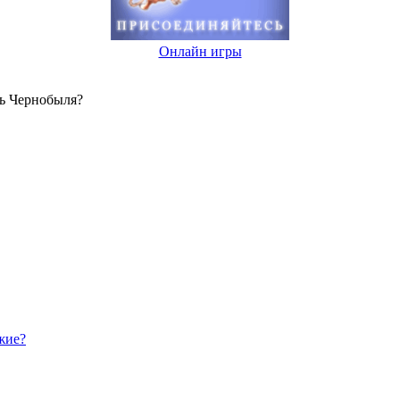
Онлайн игры
нь Чернобыля?
жие?