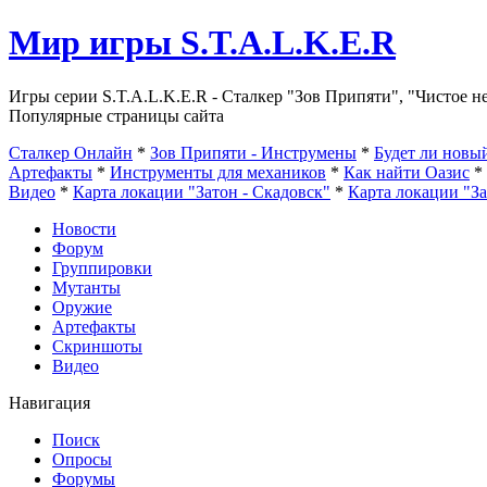
Мир игры S.T.A.L.K.E.R
Игры серии S.T.A.L.K.E.R - Сталкер "Зов Припяти", "Чистое н
Популярные страницы сайта
Сталкер Онлайн
*
Зов Припяти - Инструмены
*
Будет ли нов
Артефакты
*
Инструменты для механиков
*
Как найти Оазис
*
Видео
*
Карта локации "Затон - Скадовск"
*
Карта локации "З
Новости
Форум
Группировки
Мутанты
Оружие
Артефакты
Скриншоты
Видео
Навигация
Поиск
Опросы
Форумы