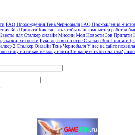
ти
FAQ Прохождения Тень Чернобыля
FAQ Прохождения Чисто
ения
Зов Припяти
Как сделать чтобы ваш компьютер работал быс
 Квесты для Сталкер онлайн
Миссии
Мод
Новости Зов Припяти
дсказки, хитрости
Руководство по игре Сталкер Зов Припяти (со
алкер 2
Сталкер Онлайн
Тень Чернобыля
У нас на сайте появила
олго ишу но никак не могу найти!!!и ваще есть ли она там?
лимо
.