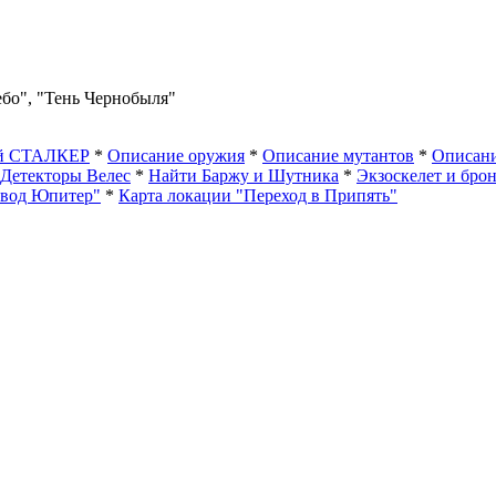
ебо", "Тень Чернобыля"
ый СТАЛКЕР
*
Описание оружия
*
Описание мутантов
*
Описани
Детекторы Велес
*
Найти Баржу и Шутника
*
Экзоскелет и бро
авод Юпитер"
*
Карта локации "Переход в Припять"