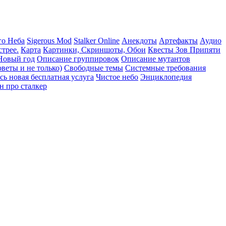
го Неба
Sigerous Mod
Stalker Online
Анекдоты
Артефакты
Аудио
трее.
Карта
Картинки, Скриншоты, Обои
Квесты Зов Припяти
Новый год
Описание группировок
Описание мутантов
веты и не только)
Свободные темы
Системные требования
сь новая бесплатная услуга
Чистое небо
Энциклопедия
н про сталкер