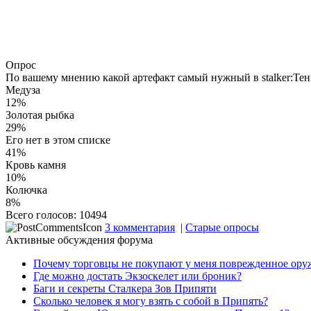
Опрос
По вашему мнению какой артефакт самый нужный в stalker:Те
Медуза
12%
Золотая рыбка
29%
Его нет в этом списке
41%
Кровь камня
10%
Колючка
8%
Всего голосов: 10494
3 комментария
|
Старые опросы
Активные обсуждения форума
Почему торговцы не покупают у меня поврежденное ору
Где можно достать Экзоскелет или броник?
Баги и секреты Cталкера Зов Припяти
Сколько человек я могу взять с собой в Припять?