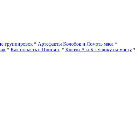
е группировок
*
Артефакты Колобок и Ломоть мяса
*
ник
*
Как попасть в Припять
*
Ключи А и Б к ящику на мосту
*