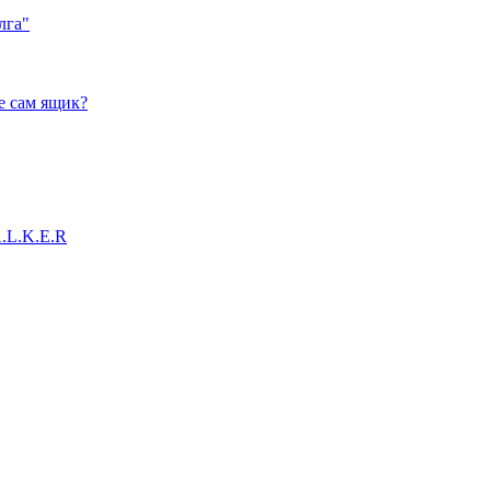
лга"
е сам ящик?
A.L.K.E.R