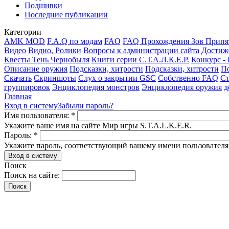
Подшивки
Последние публикации
Категории
AMK MOD
F.A.Q по модам
FAQ
FAQ Прохождения Зов Припя
Видео
Видио, Ролики
Вопросы к администрации сайта
Достиж
Квесты Тень Чернобыля
Книги серии С.Т.А.Л.К.Е.Р.
Конкурс -
Описание оружия
Подсказки, хитрости
Подсказки, хитрости
По
Скачать
Скриншоты
Слух о закрытии GSC
Собственно FAQ
Ст
группировок
Энциклопедия монстров
Энциклопедия оружия
д
Главная
Вход в систему
Забыли пароль?
Имя пользователя:
*
Укажите ваше имя на сайте Мир игры S.T.A.L.K.E.R.
Пароль:
*
Укажите пароль, соответствующий вашему имени пользователя
Поиск
Поиск на сайте: