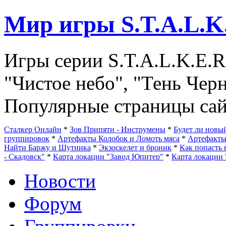
Мир игры S.T.A.L.K
Игры серии S.T.A.L.K.E.R
"Чистое небо", "Тень Чер
Популярные страницы сай
Сталкер Онлайн
*
Зов Припяти - Инструмены
*
Будет ли нов
группировок
*
Артефакты Колобок и Ломоть мяса
*
Артефакт
Найти Баржу и Шутника
*
Экзоскелет и броник
*
Как попасть 
- Скадовск"
*
Карта локации "Завод Юпитер"
*
Карта локации 
Новости
Форум