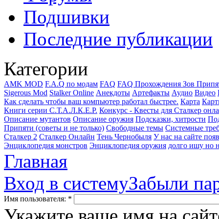
Подшивки
Последние публикации
Категории
AMK MOD
F.A.Q по модам
FAQ
FAQ Прохождения Зов Припя
Sigerous Mod
Stalker Online
Анекдоты
Артефакты
Аудио
Видео
Как сделать чтобы ваш компьютер работал быстрее.
Карта
Карт
Книги серии С.Т.А.Л.К.Е.Р.
Конкурс - Квесты для Сталкер онл
Описание мутантов
Описание оружия
Подсказки, хитрости
Под
Припяти (советы и не только)
Свободные темы
Системные тре
Сталкер 2
Сталкер Онлайн
Тень Чернобыля
У нас на сайте поя
Энциклопедия монстров
Энциклопедия оружия
долго ишу но н
Главная
Вход в систему
Забыли па
Имя пользователя:
*
Укажите ваше имя на сайт