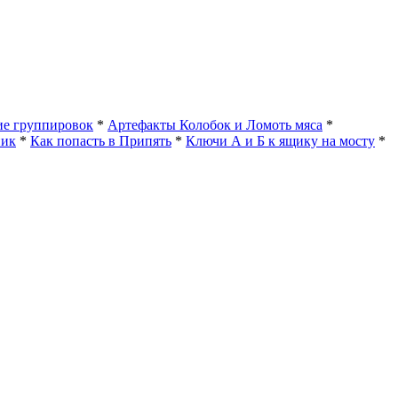
е группировок
*
Артефакты Колобок и Ломоть мяса
*
ник
*
Как попасть в Припять
*
Ключи А и Б к ящику на мосту
*