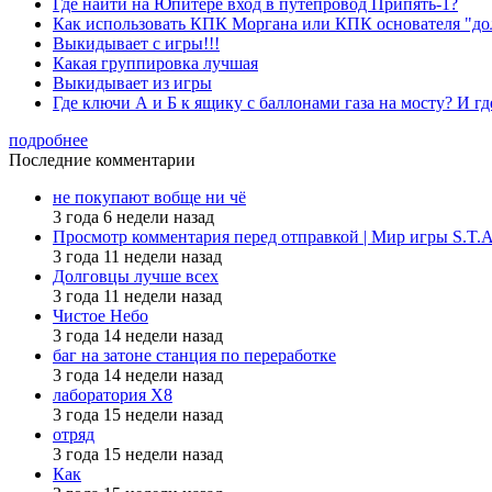
Где найти на Юпитере вход в путепровод Припять-1?
Как использовать КПК Моргана или КПК основателя "до
Выкидывает с игры!!!
Какая группировка лучшая
Выкидывает из игры
Где ключи А и Б к ящику с баллонами газа на мосту? И гд
подробнее
Последние комментарии
не покупают вобще ни чё
3 года 6 недели назад
Просмотр комментария перед отправкой | Мир игры S.T.
3 года 11 недели назад
Долговцы лучше всех
3 года 11 недели назад
Чистое Небо
3 года 14 недели назад
баг на затоне станция по переработке
3 года 14 недели назад
лаборатория X8
3 года 15 недели назад
отряд
3 года 15 недели назад
Как