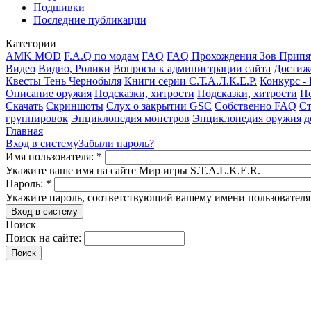
Подшивки
Последние публикации
Категории
AMK MOD
F.A.Q по модам
FAQ
FAQ Прохождения Зов Припя
Видео
Видио, Ролики
Вопросы к администрации сайта
Достиж
Квесты Тень Чернобыля
Книги серии С.Т.А.Л.К.Е.Р.
Конкурс -
Описание оружия
Подсказки, хитрости
Подсказки, хитрости
По
Скачать
Скриншоты
Слух о закрытии GSC
Собственно FAQ
Ст
группировок
Энциклопедия монстров
Энциклопедия оружия
д
Главная
Вход в систему
Забыли пароль?
Имя пользователя:
*
Укажите ваше имя на сайте Мир игры S.T.A.L.K.E.R.
Пароль:
*
Укажите пароль, соответствующий вашему имени пользователя
Поиск
Поиск на сайте: