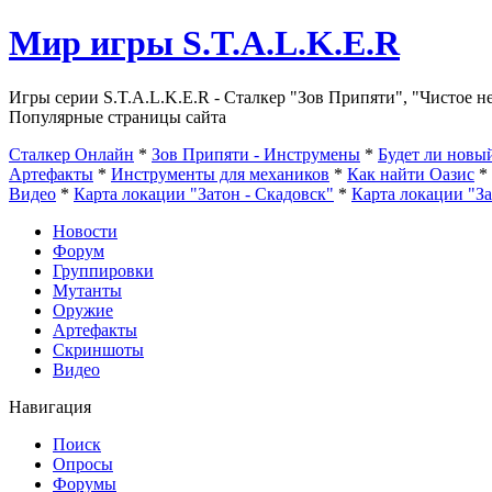
Мир игры S.T.A.L.K.E.R
Игры серии S.T.A.L.K.E.R - Сталкер "Зов Припяти", "Чистое н
Популярные страницы сайта
Сталкер Онлайн
*
Зов Припяти - Инструмены
*
Будет ли нов
Артефакты
*
Инструменты для механиков
*
Как найти Оазис
*
Видео
*
Карта локации "Затон - Скадовск"
*
Карта локации "З
Новости
Форум
Группировки
Мутанты
Оружие
Артефакты
Скриншоты
Видео
Навигация
Поиск
Опросы
Форумы