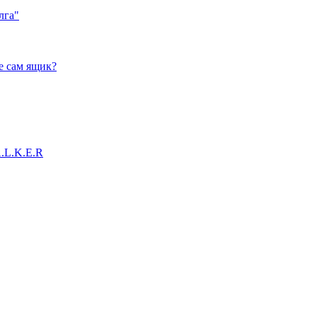
лга"
е сам ящик?
A.L.K.E.R