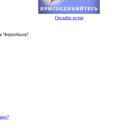
Онлайн игры
нь Чернобыля?
жие?