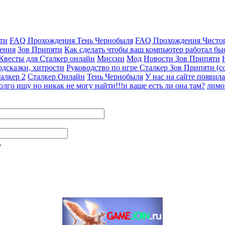
ти
FAQ Прохождения Тень Чернобыля
FAQ Прохождения Чисто
ения
Зов Припяти
Как сделать чтобы ваш компьютер работал быс
 Квесты для Сталкер онлайн
Миссии
Мод
Новости Зов Припяти
дсказки, хитрости
Руководство по игре Сталкер Зов Припяти (со
алкер 2
Сталкер Онлайн
Тень Чернобыля
У нас на сайте появила
олго ишу но никак не могу найти!!!и ваще есть ли она там?
лимо
.