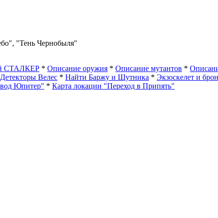
ебо", "Тень Чернобыля"
ый СТАЛКЕР
*
Описание оружия
*
Описание мутантов
*
Описани
Детекторы Велес
*
Найти Баржу и Шутника
*
Экзоскелет и бро
авод Юпитер"
*
Карта локации "Переход в Припять"