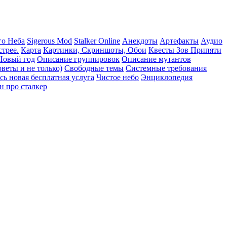
го Неба
Sigerous Mod
Stalker Online
Анекдоты
Артефакты
Аудио
трее.
Карта
Картинки, Скриншоты, Обои
Квесты Зов Припяти
Новый год
Описание группировок
Описание мутантов
веты и не только)
Свободные темы
Системные требования
сь новая бесплатная услуга
Чистое небо
Энциклопедия
н про сталкер