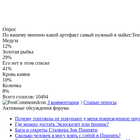
Опрос
По вашему мнению какой артефакт самый нужный в stalker:Те
Медуза
12%
Золотая рыбка
29%
Его нет в этом списке
41%
Кровь камня
10%
Колючка
8%
Всего голосов: 10494
3 комментария
|
Старые опросы
Активные обсуждения форума
Почему торговцы не покупают у меня поврежденное ору
Где можно достать Экзоскелет или броник?
Баги и секреты Cталкера Зов Припяти
Сколько человек я могу взять с собой в Припять?