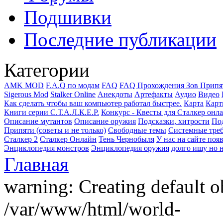
Подшивки
Последние публикации
Категории
AMK MOD
F.A.Q по модам
FAQ
FAQ Прохождения Зов Припя
Sigerous Mod
Stalker Online
Анекдоты
Артефакты
Аудио
Видео
Как сделать чтобы ваш компьютер работал быстрее.
Карта
Карт
Книги серии С.Т.А.Л.К.Е.Р.
Конкурс - Квесты для Сталкер онл
Описание мутантов
Описание оружия
Подсказки, хитрости
Под
Припяти (советы и не только)
Свободные темы
Системные тре
Сталкер 2
Сталкер Онлайн
Тень Чернобыля
У нас на сайте поя
Энциклопедия монстров
Энциклопедия оружия
долго ишу но н
Главная
warning: Creating default o
/var/www/html/world-