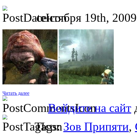
сентября 19th, 2009
Читать далее
Войдите на сайт
д
Tags:
Зов Припяти
,