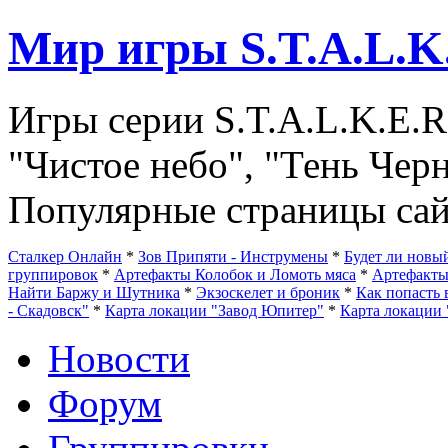
Мир игры S.T.A.L.K
Игры серии S.T.A.L.K.E.R
"Чистое небо", "Тень Чер
Популярные страницы сай
Сталкер Онлайн
*
Зов Припяти - Инструмены
*
Будет ли нов
группировок
*
Артефакты Колобок и Ломоть мяса
*
Артефакт
Найти Баржу и Шутника
*
Экзоскелет и броник
*
Как попасть 
- Скадовск"
*
Карта локации "Завод Юпитер"
*
Карта локации 
Новости
Форум