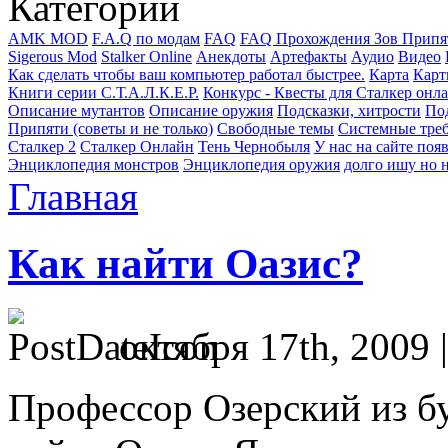
Категории
AMK MOD
F.A.Q по модам
FAQ
FAQ Прохождения Зов Припя
Sigerous Mod
Stalker Online
Анекдоты
Артефакты
Аудио
Видео
Как сделать чтобы ваш компьютер работал быстрее.
Карта
Карт
Книги серии С.Т.А.Л.К.Е.Р.
Конкурс - Квесты для Сталкер онл
Описание мутантов
Описание оружия
Подсказки, хитрости
Под
Припяти (советы и не только)
Свободные темы
Системные тре
Сталкер 2
Сталкер Онлайн
Тень Чернобыля
У нас на сайте поя
Энциклопедия монстров
Энциклопедия оружия
долго ишу но н
Главная
Как найти Оазис?
октября 17th, 2009 
Профессор Озерский из б