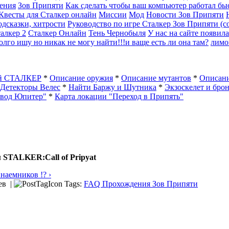
ения
Зов Припяти
Как сделать чтобы ваш компьютер работал быс
 Квесты для Сталкер онлайн
Миссии
Мод
Новости Зов Припяти
дсказки, хитрости
Руководство по игре Сталкер Зов Припяти (со
алкер 2
Сталкер Онлайн
Тень Чернобыля
У нас на сайте появила
олго ишу но никак не могу найти!!!и ваще есть ли она там?
лимо
ый СТАЛКЕР
*
Описание оружия
*
Описание мутантов
*
Описани
Детекторы Велес
*
Найти Баржу и Шутника
*
Экзоскелет и бро
авод Юпитер"
*
Карта локации "Переход в Припять"
 STALKER:Call of Pripyat
аемников !? ›
ев |
Tags:
FAQ Прохождения Зов Припяти