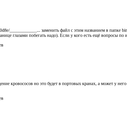
9190d8e/____________... заменить файл с этим названием в папке b
ранице глазами побегать надо). Если у кого есть ещё вопросы по 
ев
ние кровососов но это будет в портовых кранах, а может у него
ев