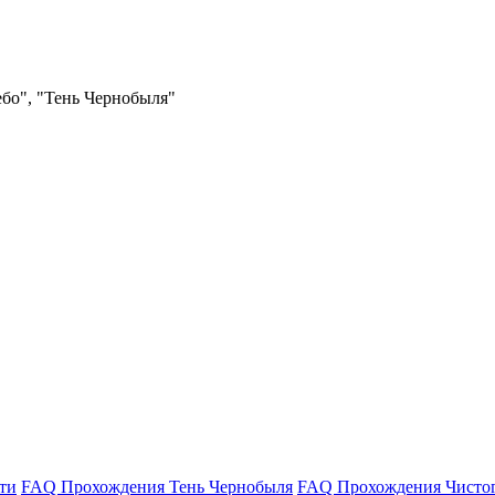
ебо", "Тень Чернобыля"
ти
FAQ Прохождения Тень Чернобыля
FAQ Прохождения Чисто