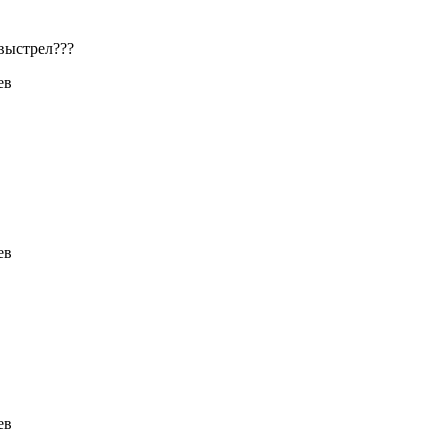
 выстрел???
ев
ев
ев