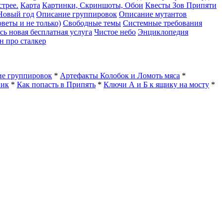
трее.
Карта
Картинки, Скриншоты, Обои
Квесты Зов Припяти
Новый год
Описание группировок
Описание мутантов
веты и не только)
Свободные темы
Системные требования
сь новая бесплатная услуга
Чистое небо
Энциклопедия
н про сталкер
е группировок
*
Артефакты Колобок и Ломоть мяса
*
ник
*
Как попасть в Припять
*
Ключи А и Б к ящику на мосту
*