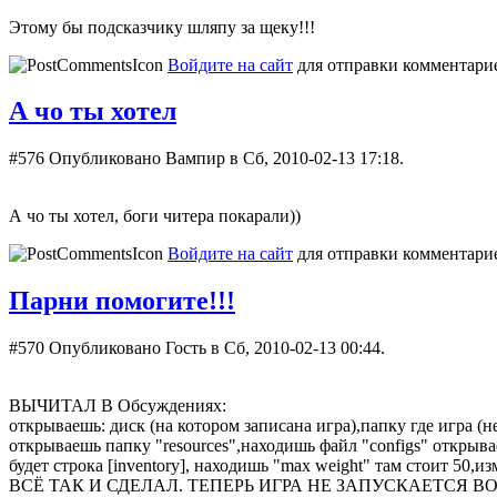
Этому бы подсказчику шляпу за щеку!!!
Войдите на сайт
для отправки комментари
А чо ты хотел
#576
Опубликовано Вампир в Сб, 2010-02-13 17:18.
А чо ты хотел, боги читера покарали))
Войдите на сайт
для отправки комментари
Парни помогите!!!
#570
Опубликовано Гость в Сб, 2010-02-13 00:44.
ВЫЧИТАЛ В Обсуждениях:
открываешь: диск (на котором записана игра),папку где игра (н
открываешь папку "resources",находишь файл "configs" откры
будет строка [inventory], находишь "max weight" там стоит 50,
ВСЁ ТАК И СДЕЛАЛ. ТЕПЕРЬ ИГРА НЕ ЗАПУСКАЕТСЯ ВООБЩЕ.ПИ