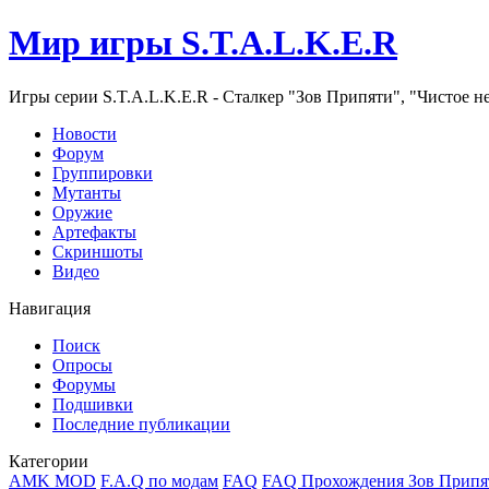
Мир игры S.T.A.L.K.E.R
Игры серии S.T.A.L.K.E.R - Сталкер "Зов Припяти", "Чистое н
Новости
Форум
Группировки
Мутанты
Оружие
Артефакты
Скриншоты
Видео
Навигация
Поиск
Опросы
Форумы
Подшивки
Последние публикации
Категории
AMK MOD
F.A.Q по модам
FAQ
FAQ Прохождения Зов Припя