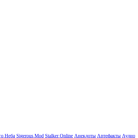
го Неба
Sigerous Mod
Stalker Online
Анекдоты
Артефакты
Аудио