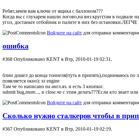
Ребят,зачем вам ключи от ящика с баллоном???
Когда вы с глухарем нашли логово,на внз круг(там в подвале на
угол, достаньте отбойник и палите в них без остановки.ЛЕ
Войдите на сайт
для отправки комментари
ошибка
#368
Опубликовано KENT в Втр, 2010-01-19 02:31.
блин дошел до конца тоннеля(путь в припять),поднимаюсь по л
появляется окно): xr engine
Там че то написано на англ.яз. и есть 3 кнопки:
submit bug,more..., и close.че с этим делать???Если кто знает ил
Войдите на сайт
для отправки комментари
Сколько нужно сталкеров чтобы в прип
#367
Опубликовано KENT в Втр, 2010-01-19 02:19.