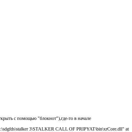
крыть с помощью "блокнот"),где-то в начале
s\stalker 3\STALKER CALL OF PRIPYAT\bin\xrCore.dll" at