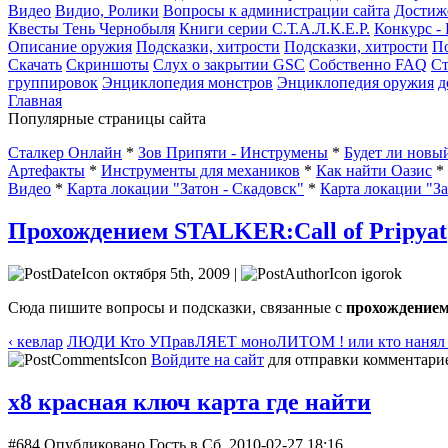
Видео
Видио, Ролики
Вопросы к администрации сайта
Достиж
Квесты Тень Чернобыля
Книги серии С.Т.А.Л.К.Е.Р.
Конкурс -
Описание оружия
Подсказки, хитрости
Подсказки, хитрости
По
Скачать
Скриншоты
Слух о закрытии GSC
Собственно FAQ
Ст
группировок
Энциклопедия монстров
Энциклопедия оружия
д
Главная
Популярные страницы сайта
Сталкер Онлайн
*
Зов Припяти - Инструмены
*
Будет ли нов
Артефакты
*
Инструменты для механиков
*
Как найти Оазис
*
Видео
*
Карта локации "Затон - Скадовск"
*
Карта локации "З
Прохождением STALKER:Call of Pripyat
октября 5th, 2009 |
igorok
Сюда пишите вопросы и подсказки, связанные с
прохождением
‹ кевлар
ЛЮДИ Кто УПравЛЯЕТ моноЛИТОМ ! или кто нанял н
Войдите на сайт
для отправки комментари
х8 красная ключ карта где найти
#684
Опубликовано Гость в Сб, 2010-02-27 18:16.