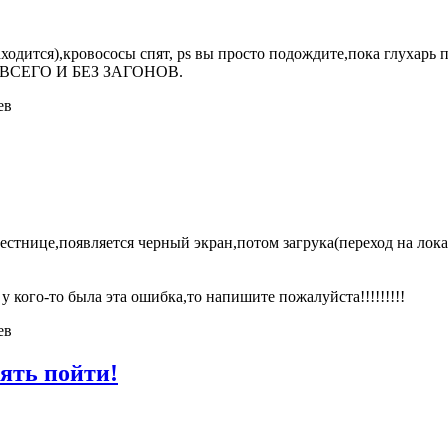
ходится),кровососы спят, ps вы просто подождите,пока глухарь пр
ГЧЕ ВСЕГО И БЕЗ ЗАГОНОВ.
ев
естнице,появляется черный экран,потом загрука(переход на лок
и у кого-то была эта ошибка,то напишите пожалуйста!!!!!!!!!
ев
ять пойти!