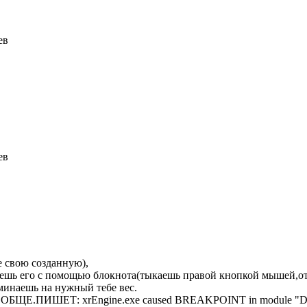
ев
ев
е свою созданную),
ваешь его с помощью блокнота(тыкаешь правой кнопкой мышей,от
изминаешь на нужный тебе вес.
ШЕТ: xrEngine.exe caused BREAKPOINT in module "D:\sdgfd