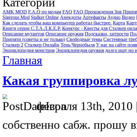
Категории
AMK MOD
F.A.Q по модам
FAQ
FAQ Прохождения Зов Припя
Sigerous Mod
Stalker Online
Анекдоты
Артефакты
Аудио
Видео
Как сделать чтобы ваш компьютер работал быстрее.
Карта
Карт
Книги серии С.Т.А.Л.К.Е.Р.
Конкурс - Квесты для Сталкер онл
Описание мутантов
Описание оружия
Подсказки, хитрости
Под
Припяти (советы и не только)
Свободные темы
Системные тре
Сталкер 2
Сталкер Онлайн
Тень Чернобыля
У нас на сайте поя
Энциклопедия монстров
Энциклопедия оружия
долго ишу но н
Главная
Какая группировка л
февраля 13th, 2010 
собственно сабж. прошу в