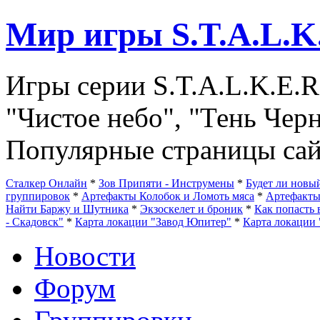
Мир игры S.T.A.L.K
Игры серии S.T.A.L.K.E.R
"Чистое небо", "Тень Чер
Популярные страницы сай
Сталкер Онлайн
*
Зов Припяти - Инструмены
*
Будет ли нов
группировок
*
Артефакты Колобок и Ломоть мяса
*
Артефакт
Найти Баржу и Шутника
*
Экзоскелет и броник
*
Как попасть 
- Скадовск"
*
Карта локации "Завод Юпитер"
*
Карта локации 
Новости
Форум