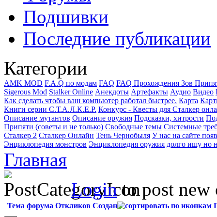
Подшивки
Последние публикации
Категории
AMK MOD
F.A.Q по модам
FAQ
FAQ Прохождения Зов Припя
Sigerous Mod
Stalker Online
Анекдоты
Артефакты
Аудио
Видео
Как сделать чтобы ваш компьютер работал быстрее.
Карта
Карт
Книги серии С.Т.А.Л.К.Е.Р.
Конкурс - Квесты для Сталкер онл
Описание мутантов
Описание оружия
Подсказки, хитрости
Под
Припяти (советы и не только)
Свободные темы
Системные тре
Сталкер 2
Сталкер Онлайн
Тень Чернобыля
У нас на сайте поя
Энциклопедия монстров
Энциклопедия оружия
долго ишу но н
Главная
Login
to post new 
Тема форума
Откликов
Создан