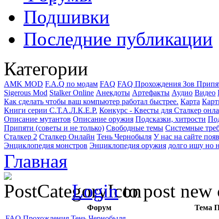
Подшивки
Последние публикации
Категории
AMK MOD
F.A.Q по модам
FAQ
FAQ Прохождения Зов Припя
Sigerous Mod
Stalker Online
Анекдоты
Артефакты
Аудио
Видео
Как сделать чтобы ваш компьютер работал быстрее.
Карта
Карт
Книги серии С.Т.А.Л.К.Е.Р.
Конкурс - Квесты для Сталкер онл
Описание мутантов
Описание оружия
Подсказки, хитрости
Под
Припяти (советы и не только)
Свободные темы
Системные тре
Сталкер 2
Сталкер Онлайн
Тень Чернобыля
У нас на сайте поя
Энциклопедия монстров
Энциклопедия оружия
долго ишу но н
Главная
Login
to post new 
Форум
Тема
П
FAQ Прохождения Тень Чернобыля