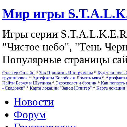
Мир игры S.T.A.L.K
Игры серии S.T.A.L.K.E.R
"Чистое небо", "Тень Чер
Популярные страницы сай
Сталкер Онлайн
*
Зов Припяти - Инструмены
*
Будет ли нов
группировок
*
Артефакты Колобок и Ломоть мяса
*
Артефакт
Найти Баржу и Шутника
*
Экзоскелет и броник
*
Как попасть 
- Скадовск"
*
Карта локации "Завод Юпитер"
*
Карта локации 
Новости
Форум