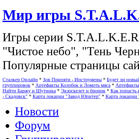
Мир игры S.T.A.L.K
Игры серии S.T.A.L.K.E.R
"Чистое небо", "Тень Чер
Популярные страницы сай
Сталкер Онлайн
*
Зов Припяти - Инструмены
*
Будет ли нов
группировок
*
Артефакты Колобок и Ломоть мяса
*
Артефакт
Найти Баржу и Шутника
*
Экзоскелет и броник
*
Как попасть 
- Скадовск"
*
Карта локации "Завод Юпитер"
*
Карта локации 
Новости
Форум