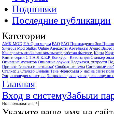
Подшивки
Последние публикации
Категории
AMK MOD
F.A.Q по модам
FAQ
FAQ Прохождения Зов Припя
Sigerous Mod
Stalker Online
Анекдоты
Артефакты
Аудио
Видео
Как сделать чтобы ваш компьютер работал быстрее.
Карта
Карт
Книги серии С.Т.А.Л.К.Е.Р.
Конкурс - Квесты для Сталкер онл
Описание мутантов
Описание оружия
Подсказки, хитрости
Под
Припяти (советы и не только)
Свободные темы
Системные тре
Сталкер 2
Сталкер Онлайн
Тень Чернобыля
У нас на сайте поя
Энциклопедия монстров
Энциклопедия оружия
долго ишу но н
Главная
Вход в систему
Забыли па
Имя пользователя:
*
Укажите ваше имя на сайт