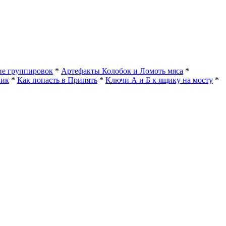
е группировок
*
Артефакты Колобок и Ломоть мяса
*
ник
*
Как попасть в Припять
*
Ключи А и Б к ящику на мосту
*