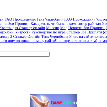
ти
FAQ Прохождения Тень Чернобыля
FAQ Прохождения Чисто
ения
Зов Припяти
Как сделать чтобы ваш компьютер работал быс
 Квесты для Сталкер онлайн
Миссии
Мод
Новости Зов Припяти
дсказки, хитрости
Руководство по игре Сталкер Зов Припяти (со
алкер 2
Сталкер Онлайн
Тень Чернобыля
У нас на сайте появила
олго ишу но никак не могу найти!!!и ваще есть ли она там?
лимо
.