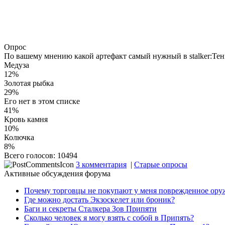
Опрос
По вашему мнению какой артефакт самый нужный в stalker:Те
Медуза
12%
Золотая рыбка
29%
Его нет в этом списке
41%
Кровь камня
10%
Колючка
8%
Всего голосов: 10494
3 комментария
|
Старые опросы
Активные обсуждения форума
Почему торговцы не покупают у меня поврежденное ору
Где можно достать Экзоскелет или броник?
Баги и секреты Cталкера Зов Припяти
Сколько человек я могу взять с собой в Припять?