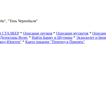
ебо", "Тень Чернобыля"
ый СТАЛКЕР
*
Описание оружия
*
Описание мутантов
*
Описани
Детекторы Велес
*
Найти Баржу и Шутника
*
Экзоскелет и бро
авод Юпитер"
*
Карта локации "Переход в Припять"