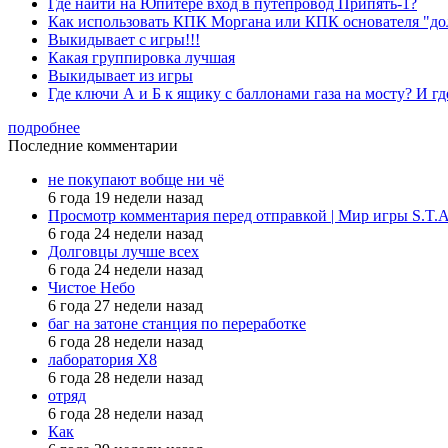
Где найти на Юпитере вход в путепровод Припять-1?
Как использовать КПК Моргана или КПК основателя "до
Выкидывает с игры!!!
Какая группировка лучшая
Выкидывает из игры
Где ключи А и Б к ящику с баллонами газа на мосту? И гд
подробнее
Последние комментарии
не покупают вобще ни чё
6 года 19 недели назад
Просмотр комментария перед отправкой | Мир игры S.T.
6 года 24 недели назад
Долговцы лучше всех
6 года 24 недели назад
Чистое Небо
6 года 27 недели назад
баг на затоне станция по переработке
6 года 28 недели назад
лаборатория X8
6 года 28 недели назад
отряд
6 года 28 недели назад
Как