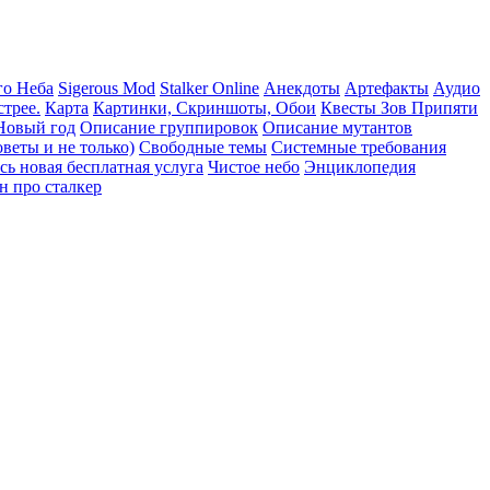
го Неба
Sigerous Mod
Stalker Online
Анекдоты
Артефакты
Аудио
трее.
Карта
Картинки, Скриншоты, Обои
Квесты Зов Припяти
Новый год
Описание группировок
Описание мутантов
веты и не только)
Свободные темы
Системные требования
сь новая бесплатная услуга
Чистое небо
Энциклопедия
н про сталкер