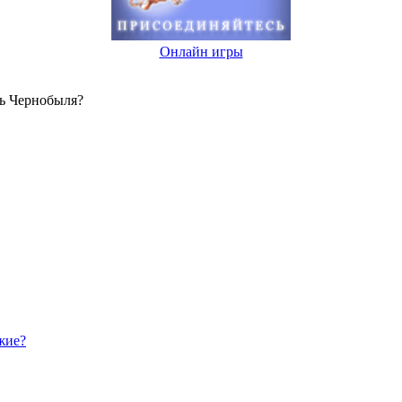
Онлайн игры
нь Чернобыля?
жие?