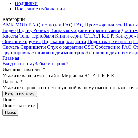
Подшивки
Последние публикации
Категории
AMK MOD
F.A.Q по модам
FAQ
FAQ Прохождения Зов Припя
Видео
Видио, Ролики
Вопросы к администрации сайта
Достиж
Квесты Тень Чернобыля
Книги серии С.Т.А.Л.К.Е.Р.
Конкурс -
Описание оружия
Подсказки, хитрости
Подсказки, хитрости
По
Скачать
Скриншоты
Слух о закрытии GSC
Собственно FAQ
Ст
группировок
Энциклопедия монстров
Энциклопедия оружия
д
Главная
Вход в систему
Забыли пароль?
Имя пользователя:
*
Укажите ваше имя на сайте Мир игры S.T.A.L.K.E.R.
Пароль:
*
Укажите пароль, соответствующий вашему имени пользователя
Поиск
Поиск на сайте: