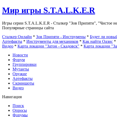
Мир игры S.T.A.L.K.E.R
Игры серии S.T.A.L.K.E.R - Сталкер "Зов Припяти", "Чистое н
Популярные страницы сайта
Сталкер Онлайн
*
Зов Припяти - Инструмены
*
Будет ли нов
Артефакты
*
Инструменты для механиков
*
Как найти Оазис
*
Видео
*
Карта локации "Затон - Скадовск"
*
Карта локации "З
Новости
Форум
Группировки
Мутанты
Оружие
Артефакты
Скриншоты
Видео
Навигация
Поиск
Опросы
Форумы