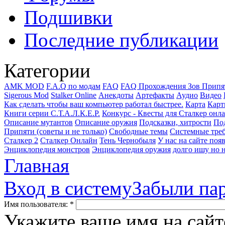
Подшивки
Последние публикации
Категории
AMK MOD
F.A.Q по модам
FAQ
FAQ Прохождения Зов Припя
Sigerous Mod
Stalker Online
Анекдоты
Артефакты
Аудио
Видео
Как сделать чтобы ваш компьютер работал быстрее.
Карта
Карт
Книги серии С.Т.А.Л.К.Е.Р.
Конкурс - Квесты для Сталкер онл
Описание мутантов
Описание оружия
Подсказки, хитрости
Под
Припяти (советы и не только)
Свободные темы
Системные тре
Сталкер 2
Сталкер Онлайн
Тень Чернобыля
У нас на сайте поя
Энциклопедия монстров
Энциклопедия оружия
долго ишу но н
Главная
Вход в систему
Забыли па
Имя пользователя:
*
Укажите ваше имя на сайт