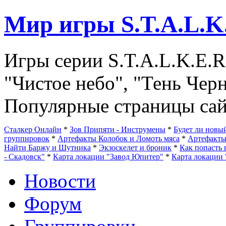
Мир игры S.T.A.L.K
Игры серии S.T.A.L.K.E.R
"Чистое небо", "Тень Чер
Популярные страницы сай
Сталкер Онлайн
*
Зов Припяти - Инструмены
*
Будет ли нов
группировок
*
Артефакты Колобок и Ломоть мяса
*
Артефакт
Найти Баржу и Шутника
*
Экзоскелет и броник
*
Как попасть 
- Скадовск"
*
Карта локации "Завод Юпитер"
*
Карта локации 
Новости
Форум