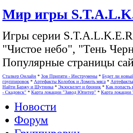
Мир игры S.T.A.L.K
Игры серии S.T.A.L.K.E.R
"Чистое небо", "Тень Чер
Популярные страницы сай
Сталкер Онлайн
*
Зов Припяти - Инструмены
*
Будет ли нов
группировок
*
Артефакты Колобок и Ломоть мяса
*
Артефакт
Найти Баржу и Шутника
*
Экзоскелет и броник
*
Как попасть 
- Скадовск"
*
Карта локации "Завод Юпитер"
*
Карта локации 
Новости
Форум