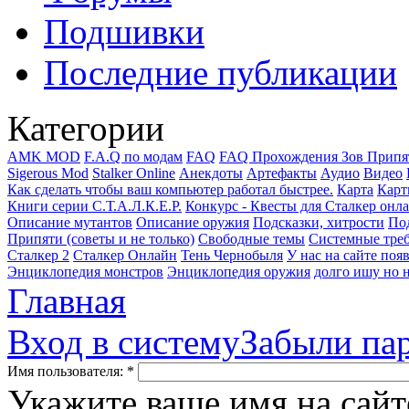
Подшивки
Последние публикации
Категории
AMK MOD
F.A.Q по модам
FAQ
FAQ Прохождения Зов Припя
Sigerous Mod
Stalker Online
Анекдоты
Артефакты
Аудио
Видео
Как сделать чтобы ваш компьютер работал быстрее.
Карта
Карт
Книги серии С.Т.А.Л.К.Е.Р.
Конкурс - Квесты для Сталкер онл
Описание мутантов
Описание оружия
Подсказки, хитрости
Под
Припяти (советы и не только)
Свободные темы
Системные тре
Сталкер 2
Сталкер Онлайн
Тень Чернобыля
У нас на сайте поя
Энциклопедия монстров
Энциклопедия оружия
долго ишу но н
Главная
Вход в систему
Забыли па
Имя пользователя:
*
Укажите ваше имя на сайт