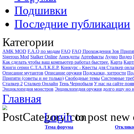
Подшивки
Последние публикации
Категории
AMK MOD
F.A.Q по модам
FAQ
FAQ Прохождения Зов Припя
Sigerous Mod
Stalker Online
Анекдоты
Артефакты
Аудио
Видео
Как сделать чтобы ваш компьютер работал быстрее.
Карта
Карт
Книги серии С.Т.А.Л.К.Е.Р.
Конкурс - Квесты для Сталкер онл
Описание мутантов
Описание оружия
Подсказки, хитрости
Под
Припяти (советы и не только)
Свободные темы
Системные тре
Сталкер 2
Сталкер Онлайн
Тень Чернобыля
У нас на сайте поя
Энциклопедия монстров
Энциклопедия оружия
долго ишу но н
Главная
Login
to post new 
Тема форума
Отклико