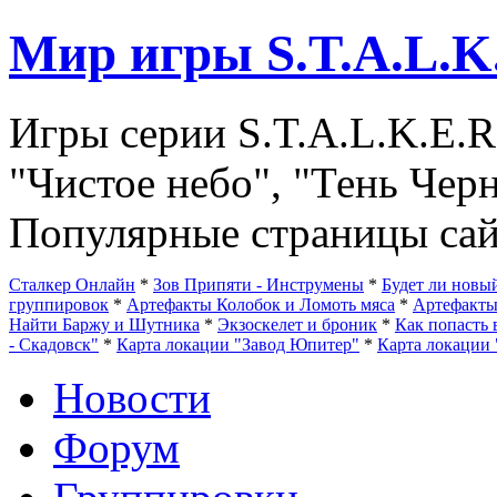
Мир игры S.T.A.L.K
Игры серии S.T.A.L.K.E.R
"Чистое небо", "Тень Чер
Популярные страницы сай
Сталкер Онлайн
*
Зов Припяти - Инструмены
*
Будет ли нов
группировок
*
Артефакты Колобок и Ломоть мяса
*
Артефакт
Найти Баржу и Шутника
*
Экзоскелет и броник
*
Как попасть 
- Скадовск"
*
Карта локации "Завод Юпитер"
*
Карта локации 
Новости
Форум