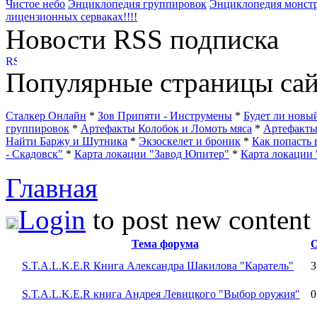
Чистое небо
Энциклопедия группировок
Энциклопедия монст
лицензионных серваках!!!!
Новости RSS подписка
Популярные страницы сай
Сталкер Онлайн
*
Зов Припяти - Инструмены
*
Будет ли нов
группировок
*
Артефакты Колобок и Ломоть мяса
*
Артефакт
Найти Баржу и Шутника
*
Экзоскелет и броник
*
Как попасть 
- Скадовск"
*
Карта локации "Завод Юпитер"
*
Карта локации 
Главная
Login
to post new content 
Тема форума
S.T.A.L.K.E.R Книга Александра Шакилова "Каратель"
3
S.T.A.L.K.E.R книга Андрея Левицкого "Выбор оружия"
0