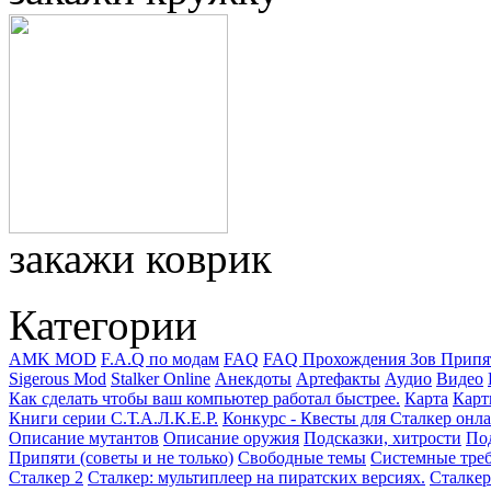
закажи коврик
Категории
AMK MOD
F.A.Q по модам
FAQ
FAQ Прохождения Зов Припя
Sigerous Mod
Stalker Online
Анекдоты
Артефакты
Аудио
Видео
Как сделать чтобы ваш компьютер работал быстрее.
Карта
Карт
Книги серии С.Т.А.Л.К.Е.Р.
Конкурс - Квесты для Сталкер онл
Описание мутантов
Описание оружия
Подсказки, хитрости
Под
Припяти (советы и не только)
Свободные темы
Системные тре
Сталкер 2
Сталкер: мультиплеер на пиратских версиях.
Сталке