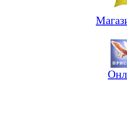
Магаз
Онл