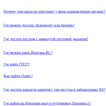
Почему торговцы не покупают у меня поврежденное оружие?
Где можно достать Экзоскелет или броник?
Где достать костюм с замкнутой системой дыхания?
Где можно взять Винтарь-ВС?
Где взять ГП37?
Как найти Оазис?
Где достать красную карточку для доступа в лабораторию X8?
Где найти на Юпитере вход в путепровод Припять-1?