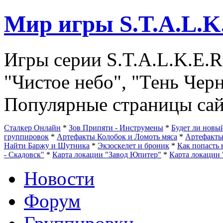
Мир игры S.T.A.L.K
Игры серии S.T.A.L.K.E.R
"Чистое небо", "Тень Чер
Популярные страницы сай
Сталкер Онлайн
*
Зов Припяти - Инструмены
*
Будет ли нов
группировок
*
Артефакты Колобок и Ломоть мяса
*
Артефакт
Найти Баржу и Шутника
*
Экзоскелет и броник
*
Как попасть 
- Скадовск"
*
Карта локации "Завод Юпитер"
*
Карта локации 
Новости
Форум