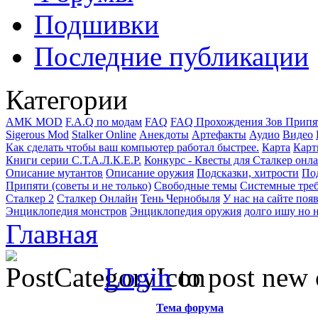
Подшивки
Последние публикации
Категории
AMK MOD
F.A.Q по модам
FAQ
FAQ Прохождения Зов Припя
Sigerous Mod
Stalker Online
Анекдоты
Артефакты
Аудио
Видео
Как сделать чтобы ваш компьютер работал быстрее.
Карта
Карт
Книги серии С.Т.А.Л.К.Е.Р.
Конкурс - Квесты для Сталкер онл
Описание мутантов
Описание оружия
Подсказки, хитрости
Под
Припяти (советы и не только)
Свободные темы
Системные тре
Сталкер 2
Сталкер Онлайн
Тень Чернобыля
У нас на сайте поя
Энциклопедия монстров
Энциклопедия оружия
долго ишу но н
Главная
Login
to post new 
Тема форума